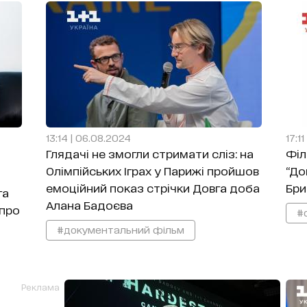
13:14 | 06.08.2024
17:1
Глядачі не змогли стримати сліз: на
Філ
Олімпійських Іграх у Парижі пройшов
“До
емоційний показ стрічки Довга доба
Бри
га
Алана Бадоєва
 про
#
#документальний фільм
Реклама