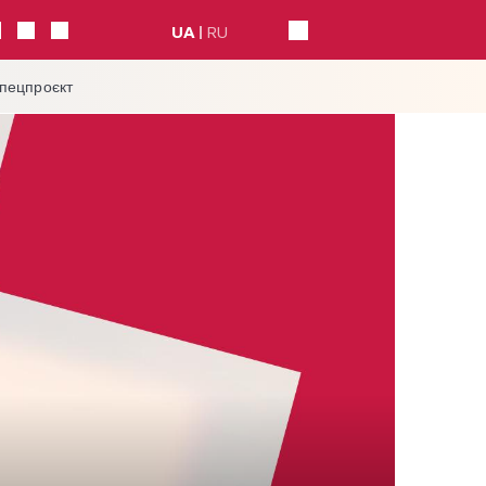
UA
RU
спецпроєкт