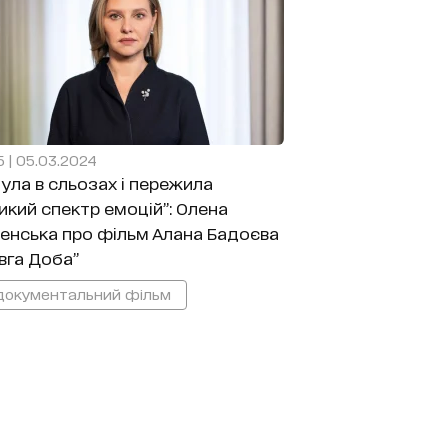
5 | 05.03.2024
була в сльозах і пережила
икий спектр емоцій”: Олена
енська про фільм Алана Бадоєва
вга Доба”
документальний фільм