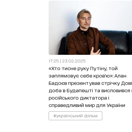
17:25 | 23.02.2025
«Хто тисне руку Путіну, той
заплямовує себе кров'ю»: Алан
Бадоєв презентував стрічку Дов
доба в Будапешті та висловився
російського диктатора і
справедливий мир для України
#український фільм