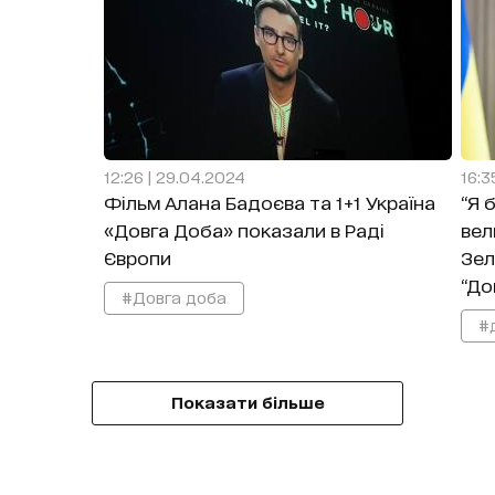
12:26 | 29.04.2024
16:3
Фільм Алана Бадоєва та 1+1 Україна
“Я 
«Довга Доба» показали в Раді
вел
Європи
Зел
“До
#Довга доба
#
Показати більше