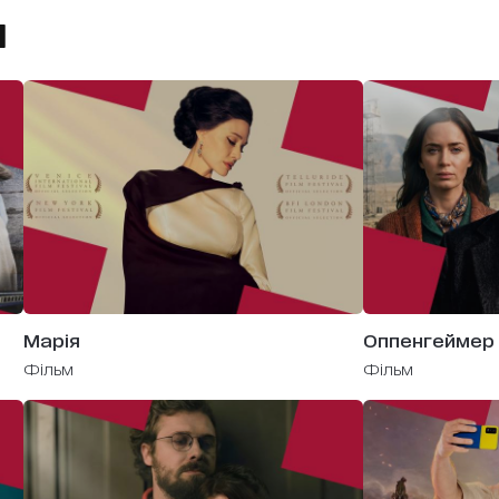
и
Марія
Оппенгеймер
фільм
фільм