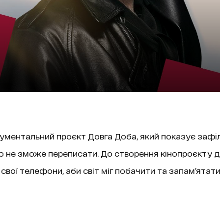
ументальний проєкт Довга Доба, який показує зафі
то не зможе переписати. До створення кінопроєкту до
свої телефони, аби світ міг побачити та запам’ятати 