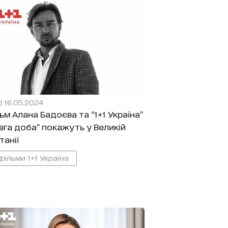
1 | 16.05.2024
ьм Алана Бадоєва та “1+1 Україна”
вга доба” покажуть у Великій
танії
фільми 1+1 Україна