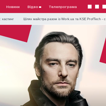
Новини
відео
телепрограма
: кастинг
Шлях майстра разом із Work.ua та KSE ProfTech - 