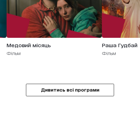
Медовий місяць
Раша Гудбай
фільм
фільм
Дивитись всі програми