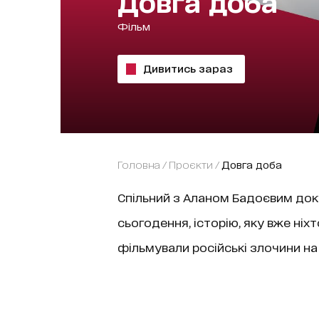
Довга доба
фільм
Дивитись зараз
Головна
/
проєкти
/
Довга доба
Спільний з Аланом Бадоєвим док
сьогодення, історію, яку вже ніх
фільмували російські злочини на 