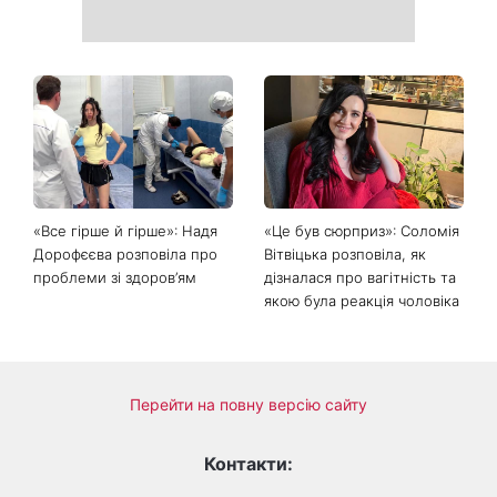
«Все гірше й гірше»: Надя
«Це був сюрприз»: Соломія
Дорофєєва розповіла про
Вітвіцька розповіла, як