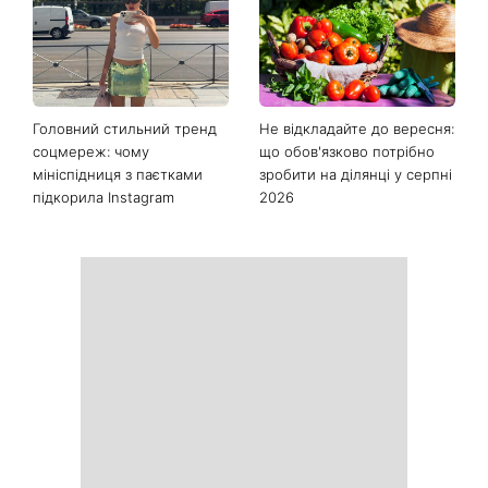
Як почати бігати після 35
Рейтинги зашкалюють: 3
років і не кинути це через
турецькі серіали, які стали
тиждень: 6 правил, які
головними хітами 2026
дійсно працюють
року
Головний стильний тренд
Не відкладайте до вересня:
соцмереж: чому
що обов'язково потрібно
мініспідниця з паєтками
зробити на ділянці у серпні
підкорила Instagram
2026