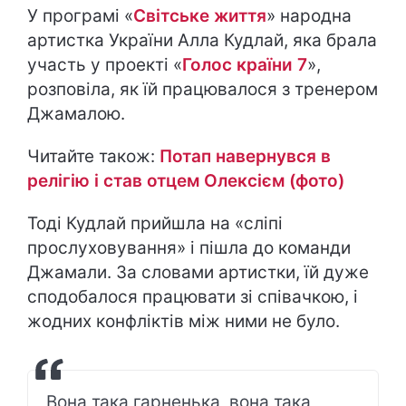
У програмі «
Світське життя
» народна
артистка України Алла Кудлай, яка брала
участь у проекті «
Голос країни 7
»,
розповіла, як їй працювалося з тренером
Джамалою.
Читайте також:
Потап навернувся в
релігію і став отцем Олексієм (фото)
Тоді Кудлай прийшла на «сліпі
прослуховування» і пішла до команди
Джамали. За словами артистки, їй дуже
сподобалося працювати зі співачкою, і
жодних конфліктів між ними не було.
Вона така гарненька, вона така