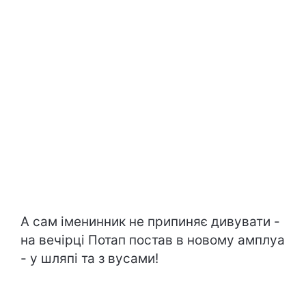
А сам іменинник не припиняє дивувати -
на вечірці Потап постав в новому амплуа
- у шляпі та з вусами!