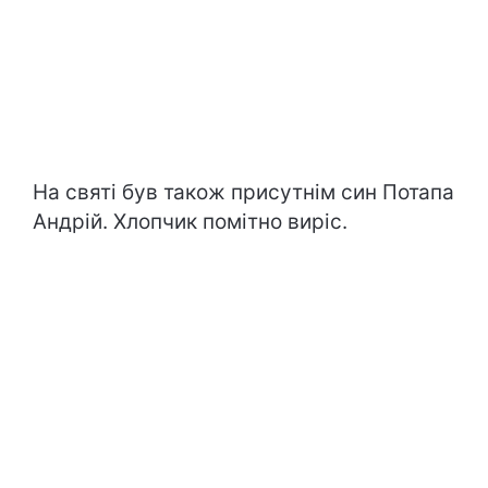
На святі був також присутнім син Потапа
Андрій. Хлопчик помітно виріс.