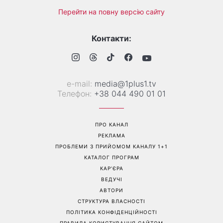
«Все гірше й гірше»: Надя
«Це був сюрприз»: Соломія
Дорофєєва розповіла про
Вітвіцька розповіла, як
проблеми зі здоров’ям
дізналася про вагітність та
якою була реакція чоловіка