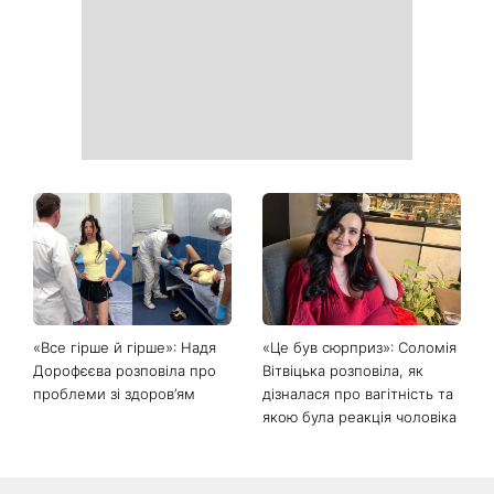
років і не кинути це через
турецькі серіали, які стали
тиждень: 6 правил, які
головними хітами 2026
дійсно працюють
року
Головний стильний тренд
Не відкладайте до вересня:
соцмереж: чому
що обов'язково потрібно
мініспідниця з паєтками
зробити на ділянці у серпні
підкорила Instagram
2026