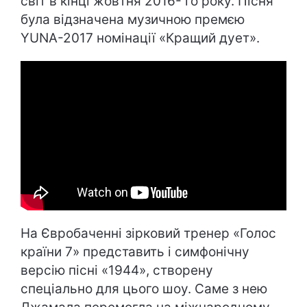
світ в кінці жовтня 2016- го року. Пісня
була відзначена музичною премєю
YUNA-2017 номінації «Кращий дует».
На Євробаченні зірковий тренер «Голос
країни 7» представить і симфонічну
версію пісні «1944», створену
спеціально для цього шоу. Саме з нею