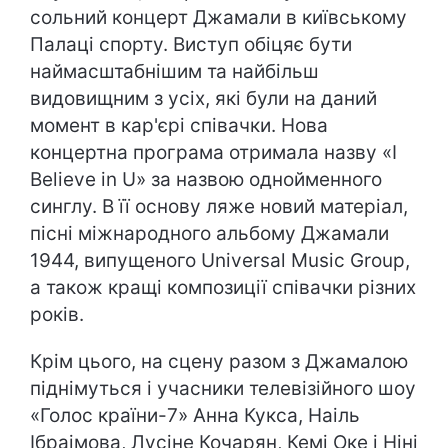
сольний концерт Джамали в київському
Палаці спорту. Виступ обіцяє бути
наймасштабнішим та найбільш
видовищним з усіх, які були на даний
момент в кар'єрі співачки. Нова
концертна програма отримала назву «I
Believe in U» за назвою однойменного
синглу. В її основу ляже новий матеріал,
пісні міжнародного альбому Джамали
1944, випущеного Universal Music Group,
а також кращі композиції співачки різних
років.
Крім цього, на сцену разом з Джамалою
піднімуться і учасники телевізійного шоу
«Голос країни-7» Анна Кукса, Наіль
Ібраімова, Лусіне Кочарян, Кемі Оке і Ніні