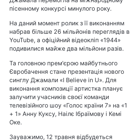
Джамала перемогла на міжнародному
пісенному конкурсі минулого року.
На даний момент ролик з її виконанням
набрав більше 26 мільйонів переглядів в
YouTube, а офіційний відеокліп «1944»
подивилися майже два мільйони разів.
Та головною прем'єрою майбутнього
Євробачення стане презентація нового
синглу Джамали «I Believe in U». Для
виконання композиції артистка планує
залучити учасників своєї команди
телевізійного шоу «Голос країни 7» на «1
+ 1» Анну Куксу, Наілє Ібраїмову і Кемі
Оке.
Зауважимо, 12 травня відбудеться