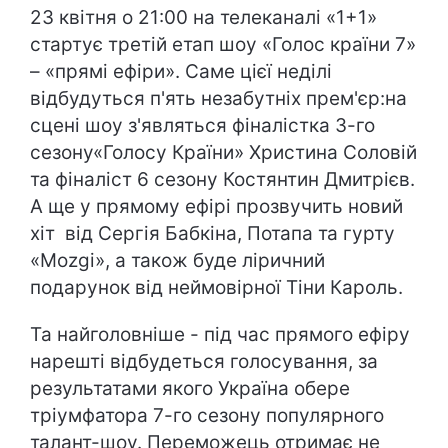
23 квітня о 21:00 на телеканалі «1+1»
стартує третій етап шоу «Голос країни 7»
– «прямі ефіри». Саме цієї неділі
відбудуться п'ять незабутніх прем'єр:на
сцені шоу з'являться фіналістка 3-го
сезону«Голосу Країни» Христина Соловій
та фіналіст 6 сезону Костянтин Дмитрієв.
А ще у прямому ефірі прозвучить новий
хіт від Сергія Бабкіна, Потапа та гурту
«Mozgi», а також буде ліричний
подарунок від неймовірної Тіни Кароль.
Та найголовніше - під час прямого ефіру
нарешті відбудеться голосування, за
результатами якого Україна обере
тріумфатора 7-го сезону популярного
талант-шоу. Переможець отримає не