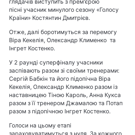
глядачів виступить з прем'єрою
пісні учасник минулого сезону «Голосу
Країни» Костянтин Дмитрієв.
Отже, далі боротимуться за перемогу
Віра Кекелія, Олександр Клименко та
Інгрет Костенко.
У 2 раунді суперфіналу учасники
заспівають разом зі своїми тренерами:
Сергій Бабкін та його підопічна Віра
Кекелія, Олександр Клименко разом із
наставницею Тіною Кароль, Анна Кукса
разом з її тренером Джамалою та Потап
разом з підопічною Інгрет Костенко.
Голоси на цьому етапі
зараховуватимуться з нуля. За кожного