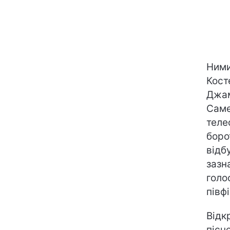
Ними
Кост
Джам
Саме
теле
боро
відб
зазн
голо
півф
Відк
пісн