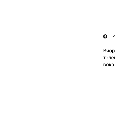
Вчор
теле
вока