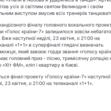
ітав усіх зі світлим святом Великодня і своїм
льним виступом змусив всіх тренерів танцюват
рандіозного фіналу головного вокального проек
ни «Голос країни-7» залишилося зовсім небагато
 Вже наступної неділі, 23 квітня, о 21:00 на
каналі «1+1» в суперфіналі глядачі визначать
можця, який завоює горде звання «голосу країн
має головний приз - пісню, тримісячну ротацію 
 «Хіт ФМ», кліп і квартиру в Києві.
ться фінал проекту «Голосу країни-7» наступної
і, 23 квітня, о 21:00 на телеканалі «1+1».