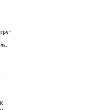
нгрет
ль.
ж
IK
ст