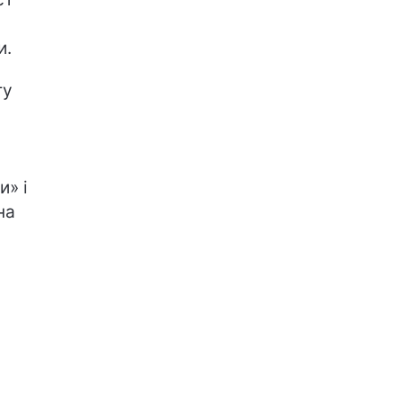
и.
ту
и» і
на