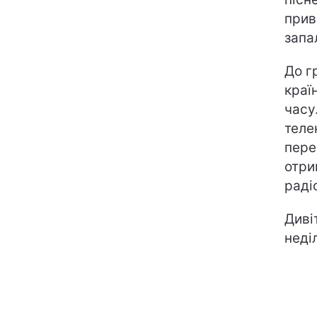
прив
запа
До г
краї
часу.
теле
пере
отри
радіо
Диві
неділ