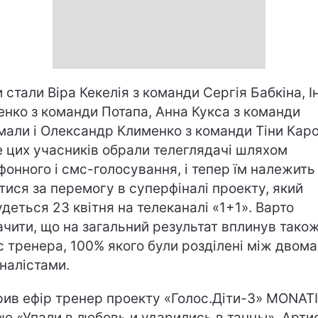
 стали Віра Кекелія з команди Сергія Бабкіна, І
енко з команди Потапа, Анна Кукса з команди
али і Олександр Клименко з команди Тіни Каро
 цих учасників обрали телеглядачі шляхом
фонного і смс-голосування, і тепер їм належить
тися за перемогу в суперфіналі проекту, який
удеться 23 квітня на телеканалі «1+1». Варто
ачити, що на загальний результат вплинув тако
с тренера, 100% якого були розділені між двома
іналістами.
рив ефір тренер проекту «Голос.Діти-3» MONAT
ею «Упали в любовь и ударились в танцы». Арти