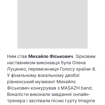
Ним став
Михайло Фіськович
. Зірковим
наставником виконавця була Олена
Луценко, переможниця Голосу країни-8.
У фінальному вокальному двобої
рівненський музикант Михайло
Фіськович конкурував з MASAZH band.
Вокалісти виконали завдання онлайн-
тренера і заспівали пісню гурту Imagine