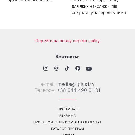
Її знову повернули у моду:
Почнеться час великих
ця куртка стане головним
звершень: три знаки
фаворитом осені 2026
китайського гороскопу,