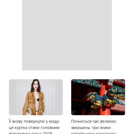
Найпопулярніший салат
Справа не в немитому
літа: готуємо «Зелену
посуді: психологиня
Богиню»
пояснила, чому насправді
пари сваряться через
побут
«Вже доросла людина»:
«Українська Сінді
Людмила Барбір показала
Кроуфорд»: Ольга Сумська
рідкісні сімейні фото з 14-
вразила архівними фото
річним сином і зворушила
часів молодості
Мережу