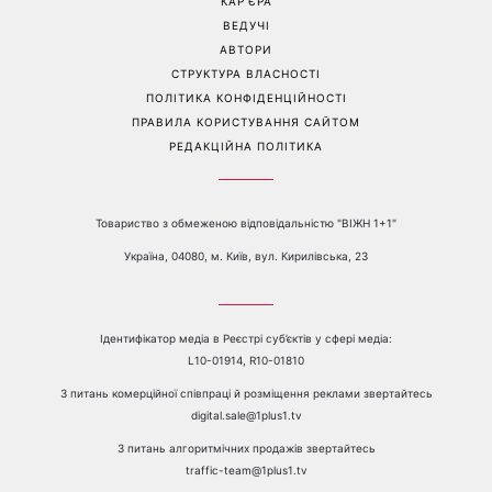
для яких найближчі пів
року стануть переломними
Перейти на повну версію сайту
Контакти:
е-mail:
media@1plus1.tv
Телефон:
+38 044 490 01 01
ПРО КАНАЛ
РЕКЛАМА
ПРОБЛЕМИ З ПРИЙОМОМ КАНАЛУ 1+1
КАТАЛОГ ПРОГРАМ
КАР’ЄРА