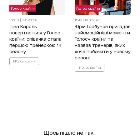
Голос країни
Голос країни
10:00 | 31.07.2026
11:48 | 19.07.2026
Тіна Кароль
Юрій Горбунов пригадав
повертається у Голос
найемоційніші моменти
країни: співачка стала
Голосу країни та
першою тренеркою 14
назвав тренерів, яких
сезону
хоче побачити у новому
сезоні
#Голос країни
#Голос країни
Щось пішло не так...