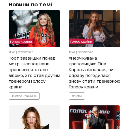
Новини по темі
Голос країни
Голос країни
11:48 | 07.08.2026
11:42 | 03.08.2026
Торт заввишки понад
«Неочікувана
метр і несподівана
пропозиція»: Тіна
пропозиція: стало
Кароль зізналася, чи
відомо, хто став другим
одразу погодилася
тренером Голосу
знову стати тренеркою
країни
Голосу країни
#Голос країни 14
#зірки