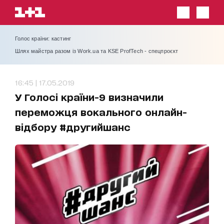
Голос країни: кастинг
Шлях майстра разом із Work.ua та KSE ProfTech - спецпроєкт
16:45 | 17.05.2019
У Голосі країни-9 визначили
переможця вокального онлайн-
відбору #другийшанс