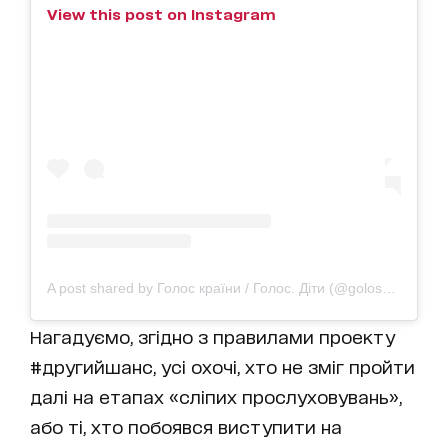
View this post on Instagram
A post shared by Голос країни / Голос. Діти (@goloskrainy_official)
Нагадуємо, згідно з правилами проекту
#другийшанс, усі охочі, хто не зміг пройти
далі на етапах «сліпих прослуховувань»,
або ті, хто побоявся виступити на