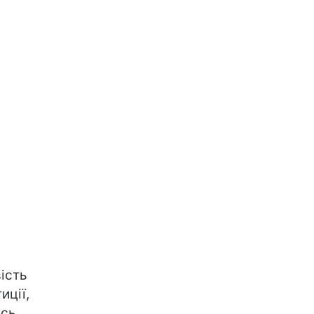
ість
иції,
ись