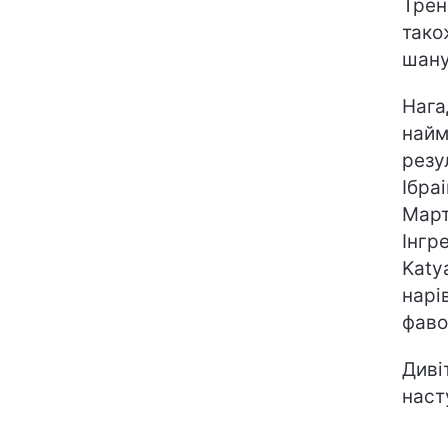
Трен
тако
шану
Нага
найм
резу
Ібра
Март
Інгр
Katy
нарі
фаво
Диві
насту