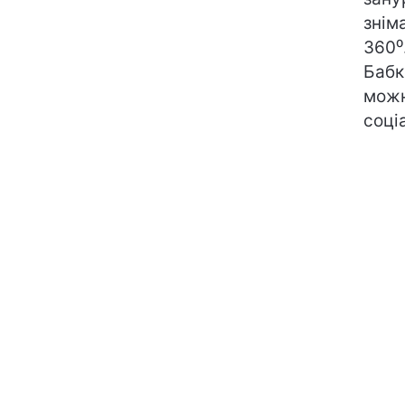
знім
360⁰
Бабк
можн
соці