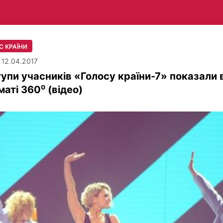
С КРАЇНИ
| 12.04.2017
упи учасників «Голосу країни-7» показали 
аті 360⁰ (відео)