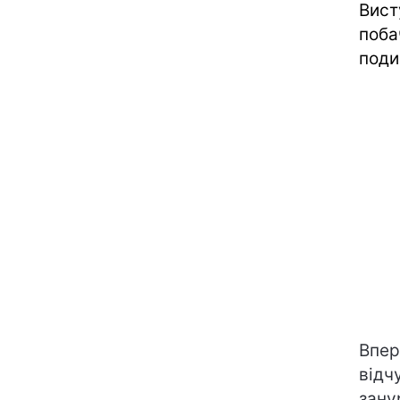
Вист
поба
поди
Впер
відч
зану