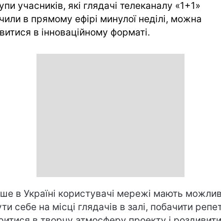
упи учасників, які глядачі телеканалу «1+1»
чили в прямому ефірі минулої неділі, можна
витися в інноваційному форматі.
ше в Україні користувачі мережі мають можлив
ути себе на місці глядачів в залі, побачити репет
ритися в творчу атмосферу проекту і роздивит