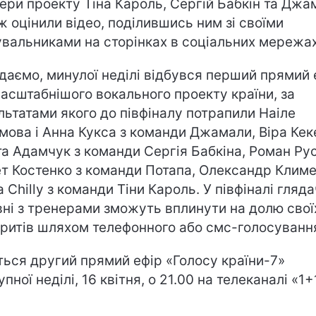
ери проекту Тіна Кароль, Сергій Бабкін та Джа
ж оцінили відео, поділившись ним зі своїми
вальниками на сторінках в соціальних мережах
даємо, минулої неділі відбувся перший прямий 
асштабнішого вокального проекту країни, за
льтатами якого до півфіналу потрапили Наіле
імова і Анна Кукса з команди Джамали, Віра Кеке
а Адамчук з команди Сергія Бабкіна, Роман Рус
ет Костенко з команди Потапа, Олександр Климе
a Chilly з команди Тіни Кароль. У півфіналі гляда
вні з тренерами зможуть вплинути на долю свої
ритів шляхом телефонного або смс-голосуванн
ться другий прямий ефір «Голосу країни-7»
пної неділі, 16 квітня, о 21.00 на телеканалі «1+