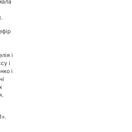
мала
.
ефір
лія і
су і
нко і
чі
х
я.
1».