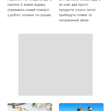
фіолетового: що буде в
заміж і змінила прізвище на
моді восени 2026 - головні
Ярошенко
тренди сезону
Гороскоп на тиждень від 10
Білі кросівки знову будуть
серпня: 5 знаків зодіаку
як нові: два прості
отримають новий поворот
продукти з кухні легко
у роботі, коханні та грошах
приберуть плями та
неприємний запах