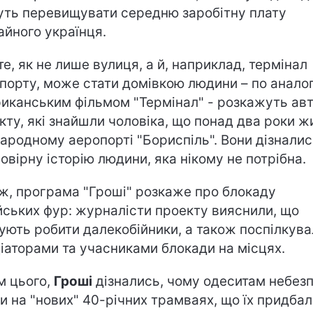
ть перевищувати середню заробітну плату
айного українця.
те, як не лише вулиця, а й, наприклад, термінал
порту, може стати домівкою людини – по аналогі
иканським фільмом "Термінал" - розкажуть ав
кту, які знайшли чоловіка, що понад два роки ж
ародному аеропорті "Бориспіль". Вони дізналис
овірну історію людини, яка нікому не потрібна.
ж, програма "Гроші" розкаже про блокаду
йських фур: журналісти проекту вияснили, що
ують робити далекобійники, а також поспілкув
іціаторами та учасниками блокади на місцях.
м цього,
Гроші
дізнались, чому одеситам небез
ти на "нових" 40-річних трамваях, що їх придба