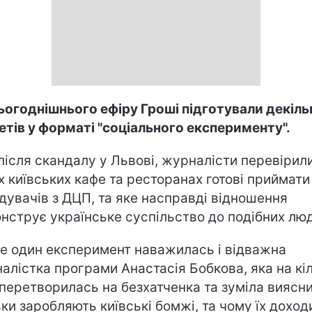
ьогоднішнього ефіру Гроші підготували декіль
тів у форматі "соціального експерименту".
 після скандалу у Львові, журналісти перевірили
іх київських кафе та ресторанах готові приймати
ідувачів з ДЦП, та яке насправді відношення
нструє українське суспільство до подібних лю
е один експеримент наважилась і відважна
алістка програми Анастасія Бобкова, яка на кі
 перетворилась на безхатченка та зуміла виясни
ьки заробляють київські бомжі, та чому їх доход