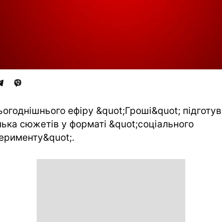
ьогоднішнього ефіру &quot;Гроші&quot; підготу
лька сюжетів у форматі &quot;соціального
ерименту&quot;.