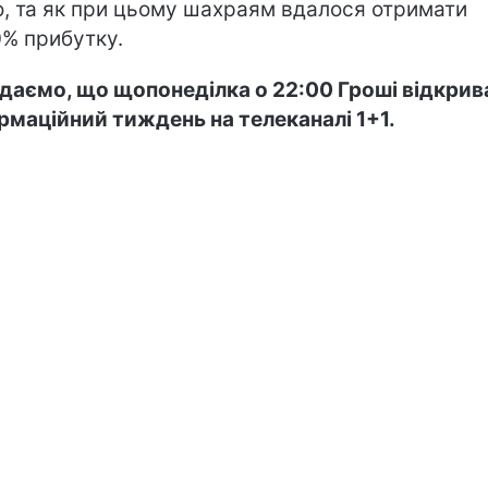
о, та як при цьому шахраям вдалося отримати
% прибутку.
даємо, що щопонеділка о 22:00 Гроші відкри
рмаційний тиждень на телеканалі 1+1.