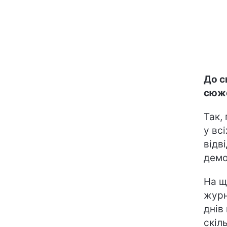
До с
сюже
Так,
у вс
відв
демо
На щ
журн
днів
скіл