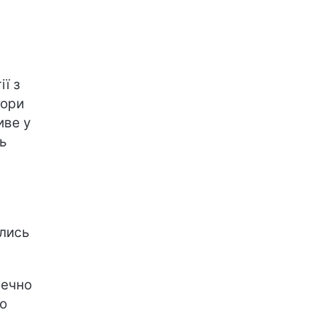
ї з
тори
иве у
ь
ались
печно
ло