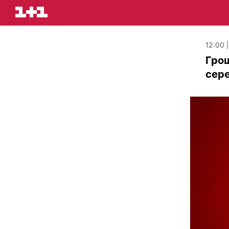
12:00 
Грош
сере