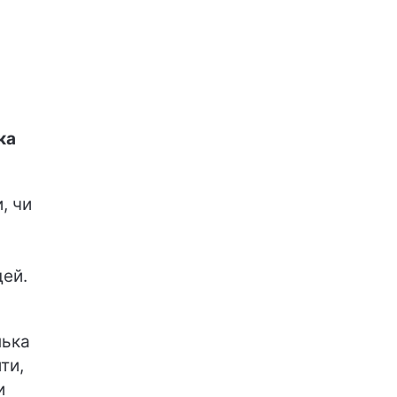
ка
, чи
дей.
лька
ти,
и