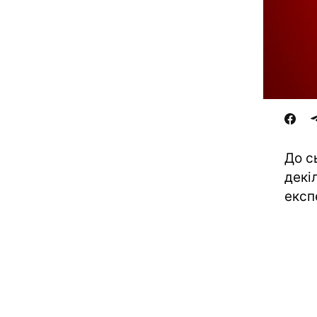
До с
декі
експ