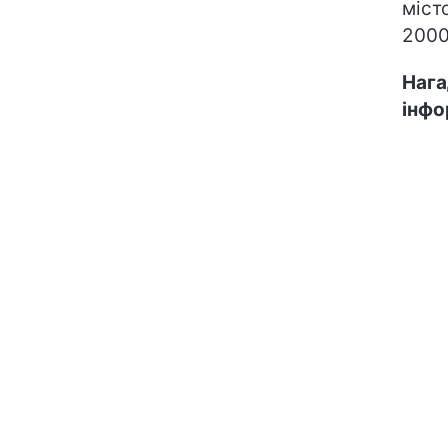
міст
2000
Нага
інфо