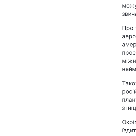
можу
звич
Про 
аеро
амер
прое
міжн
нейм
Тако
росі
план
з ін
Окрі
їзди