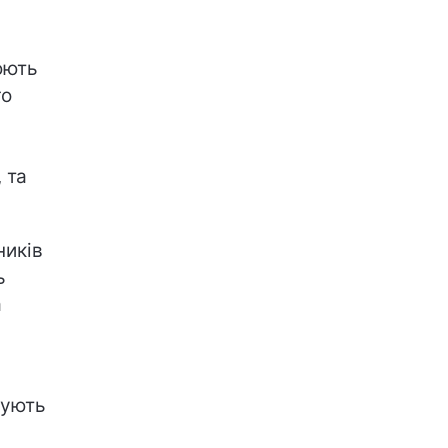
юють
го
 та
ників
ь
а
а
гують