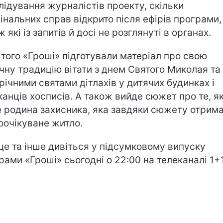
лідування журналістів проекту, скільки
інальних справ відкрито після ефірів програми,
 які із запитів й досі не розглянуті в органах.
 того «Гроші» підготували матеріал про свою
чну традицію вітати з днем Святого Миколая та
річними святами дітлахів у дитячих будинках і
анців хосписів. А також вийде сюжет про те, я
 родина захисника, яка завдяки сюжету отрим
оочікуване житло.
це та інше дивіться у підсумковому випуску
рами «Гроші» сьогодні о 22:00 на телеканалі 1+1