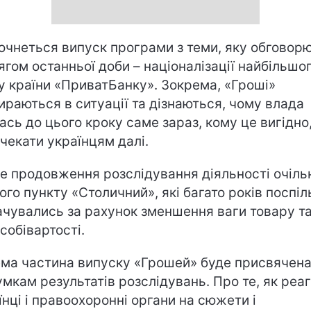
очнеться випуск програми з теми, яку обговор
ягом останньої доби – націоналізації найбільшо
у країни «ПриватБанку». Зокрема, «Гроші»
ираються в ситуації та дізнаються, чому влада
ась до цього кроку саме зараз, кому це вигідно,
 чекати українцям далі.
е продовження розслідування діяльності очіль
ого пункту «Столичний», які багато років поспіл
ачувались за рахунок зменшення ваги товару т
 собівартості.
ма частина випуску «Грошей» буде присвячен
умкам результатів розслідувань. Про те, як реа
їнці і правоохоронні органи на сюжети і