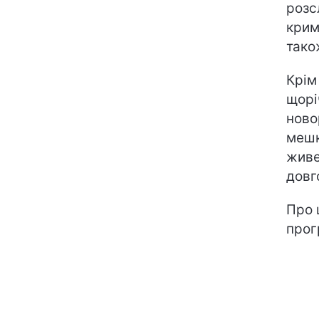
розс
крим
також
Крім
щорі
ново
мешк
живе
довг
Про 
прог