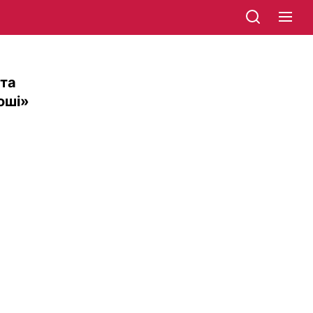
 та
оші»