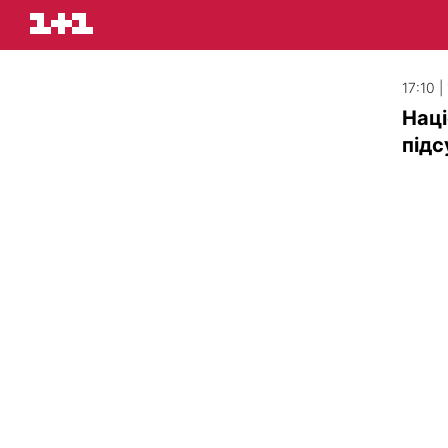
17:10 |
Наці
підс