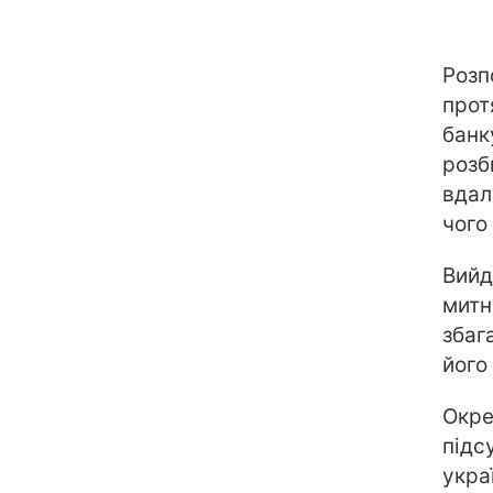
Розп
прот
банк
розб
вдал
чого
Вийд
митн
збаг
його
Окре
підс
укра