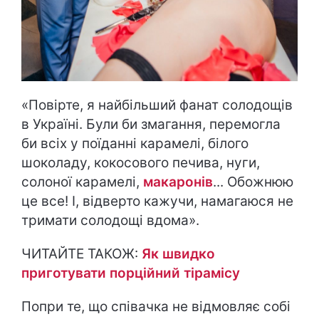
«Повірте, я найбільший фанат солодощів
в Україні. Були би змагання, перемогла
би всіх у поїданні карамелі, білого
шоколаду, кокосового печива, нуги,
солоної карамелі,
макаронів
... Обожнюю
це все! І, відверто кажучи, намагаюся не
тримати солодощі вдома».
ЧИТАЙТЕ ТАКОЖ:
Як швидко
приготувати порційний тірамісу
Попри те, що співачка не відмовляє собі