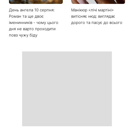
День ангела 10 серпня:
Манікюр «лічі мартіні»
Роман та ще двоє
витісняє нюд: виглядає
іменинників - чому цього
дорого та пасує до всього
дня не варто проходити
повз чужу біду