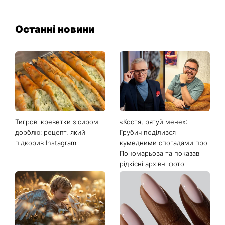
Останні новини
Тигрові креветки з сиром
«Костя, рятуй мене»:
дорблю: рецепт, який
Грубич поділився
підкорив Instagram
кумедними спогадами про
Пономарьова та показав
рідкісні архівні фото