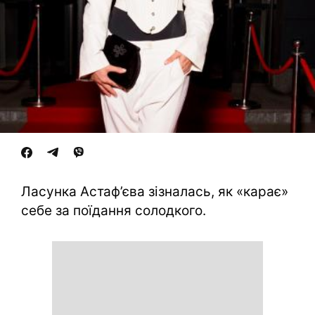
Ласунка Астаф’єва зізналась, як «карає»
себе за поїдання солодкого.