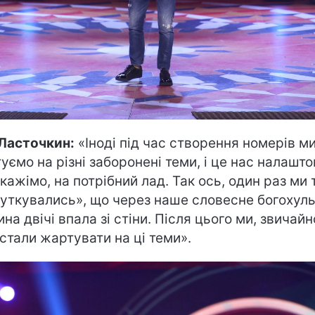
 Ласточкин:
«Іноді під час створення номерів м
уємо на різні заборонені теми, і це нас налашто
скажімо, на потрібний лад. Так ось, один раз ми 
уткувались», що через наше словесне богохул
ина двічі впала зі стіни. Після цього ми, звичайн
стали жартувати на ці теми».