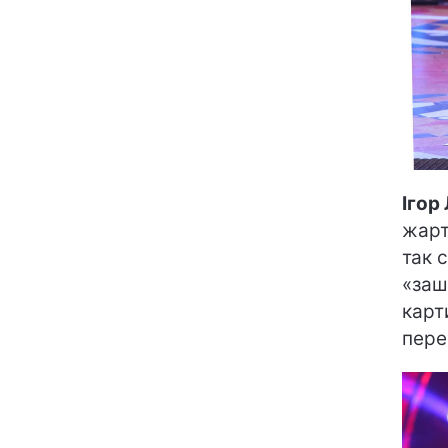
Ігор
жарт
так 
«заш
карт
пере