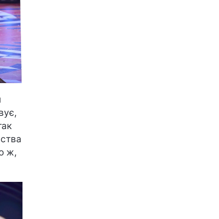
и
вує,
так
ьства
о ж,