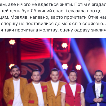
ем, але нічого не вдається зняти. Потім я згадал
 цей день був Яблучний спас, і сказала про це
цям. Мовляв, напевно, варто прочитати Отче на
 спершу не поставилися до моїх слів серйозно.
 я таки прочитала молитву, сцену одразу зняли»