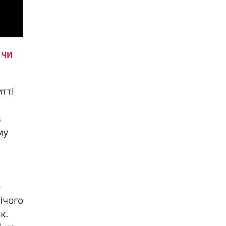
 чи
тті
в
му
-
ічого
к.