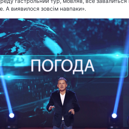
реду гастрольний тур, мовляв, все завалиться 
е. А виявилося зовсім навпаки».