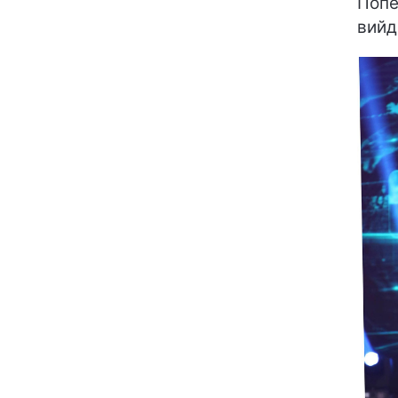
Попе
вийд