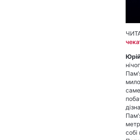
ЧИТ
чека
Юрій
нічог
Пам'
мило
саме
поба
дізн
Пам'
метр
собі