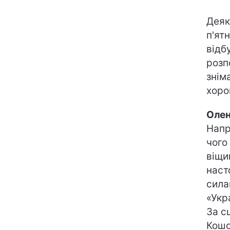
Деяк
п'ят
відб
розп
знім
хоро
Олен
Напр
чого
віщи
наст
сила
«Укр
За с
Кошо