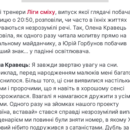
і тренери
Ліги сміху
, випуск якої глядачі побач
ницю о 20:50,
розповіли
,
чи часто в їхніх життях
уваються незрозумілі речі. Так, Олена Кравець
овіла, як одного разу читала молитву прямо на
альному майданчику, а Юрій Горбунов побачив
ший знак... у падінні освітлювача.
а Кравець:
Я завжди звертаю увагу на сни.
иклад, перед народженням малюків мені багат
 снилося. Більш того, ці сни виявилися настільк
ми і пророчими, що я навіть в хорошому сенсі
орожилася. Взагалі я намагаюся дружити з усі
ми. Одного разу на зйомках нашого проекту
аїна, вставай» стався справді незрозумілий вип
ценарієм ми повинні були зняти номер, в якому
вий нібито подружився з сатаністами. Дубль за