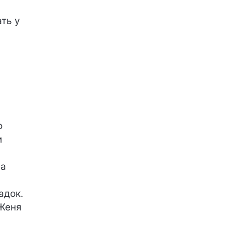
ать у
о
и
ма
адок.
 Женя