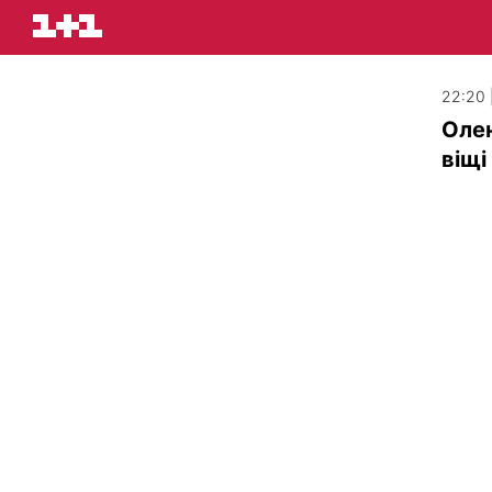
22:20 |
Олен
віщі