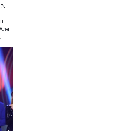
а,
ш.
 Але
.