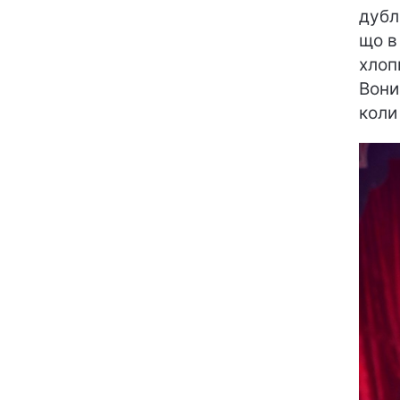
дубл
що в
хлоп
Вони
коли