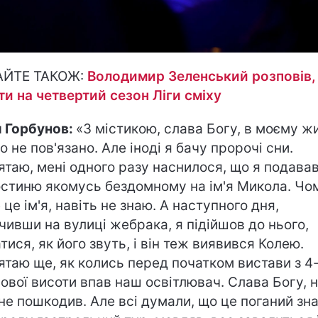
АЙТЕ ТАКОЖ:
Володимир Зеленський розповів,
ти на четвертий сезон Ліги сміху
 Горбунов:
«З містикою, слава Богу, в моєму жи
о не пов'язано. Але іноді я бачу пророчі сни.
ятаю, мені одного разу наснилося, що я подава
стиню якомусь бездомному на ім'я Микола. Чо
 це ім'я, навіть не знаю. А наступного дня,
чивши на вулиці жебрака, я підійшов до нього,
атися, як його звуть, і він теж виявився Колею.
ятаю ще, як колись перед початком вистави з 4
ової висоти впав наш освітлювач. Слава Богу, н
 не пошкодив. Але всі думали, що це поганий зна