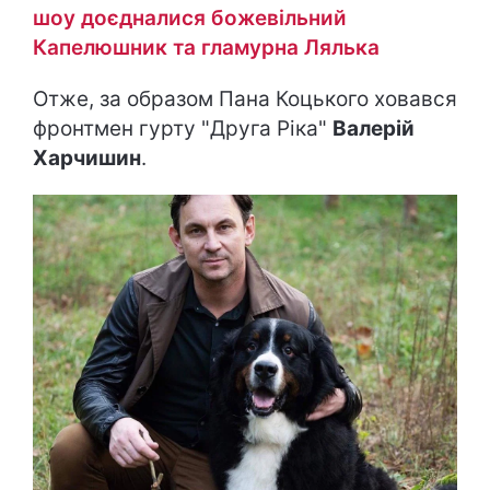
шоу доєдналися божевільний
Капелюшник та гламурна Лялька
Отже, за образом Пана Коцького ховався
фронтмен гурту "Друга Ріка"
Валерій
Харчишин
.