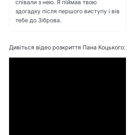
співали з нею. Я піймав твою
здогадку після першого виступу і вів
тебе до Зіброва.
Дивіться відео розкриття Пана Коцького: