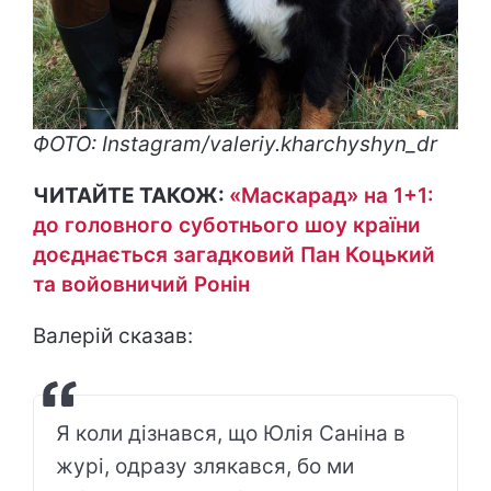
ФОТО: Instagram/valeriy.kharchyshyn_dr
ЧИТАЙТЕ ТАКОЖ:
«Маскарад» на 1+1:
до головного суботнього шоу країни
доєднається загадковий Пан Коцький
та войовничий Ронін
Валерій сказав:
Я коли дізнався, що Юлія Саніна в
журі, одразу злякався, бо ми