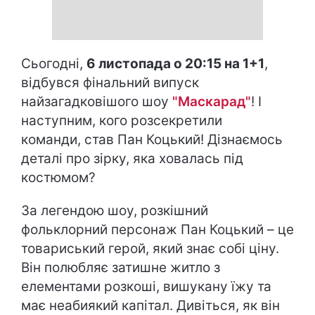
Сьогодні,
6 листопада о 20:15 на 1+1
,
відбувся фінальний випуск
найзагадковішого шоу
"Маскарад"
! І
наступним, кого розсекретили
команди, став Пан Коцький! Дізнаємось
деталі про зірку, яка ховалась під
костюмом?
За легендою шоу, розкішний
фольклорний персонаж Пан Коцький – це
товариський герой, який знає собі ціну.
Він полюбляє затишне житло з
елементами розкоші, вишукану їжу та
має неабиякий капітал. Дивіться, як він