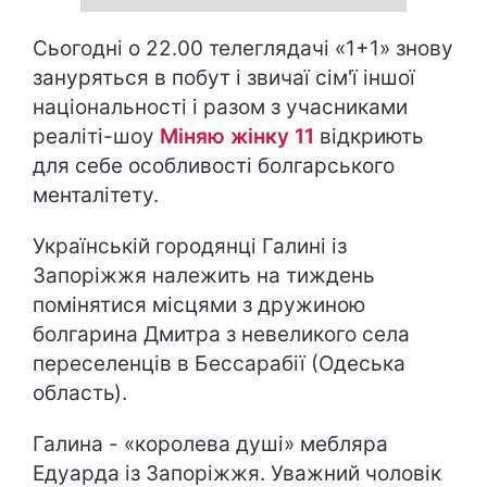
Сьогодні о 22.00 телеглядачі «1+1» знову
зануряться в побут і звичаї сім'ї іншої
національності і разом з учасниками
реаліті-шоу
Міняю жінку 11
відкриють
для себе особливості болгарського
менталітету.
Українській городянці Галині із
Запоріжжя належить на тиждень
помінятися місцями з дружиною
болгарина Дмитра з невеликого села
переселенців в Бессарабії (Одеська
область).
Галина - «королева душі» мебляра
Едуарда із Запоріжжя. Уважний чоловік