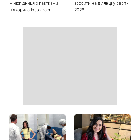
Останні новини
Як почати бігати після 35
Рейтинги зашкалюють: 3
років і не кинути це через
турецькі серіали, які стали
тиждень: 6 правил, які
головними хітами 2026
дійсно працюють
року
Головний стильний тренд
Не відкладайте до вересня:
соцмереж: чому
що обов'язково потрібно
мініспідниця з паєтками
зробити на ділянці у серпні