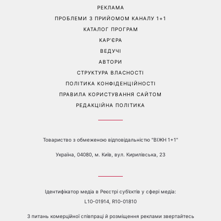
«Все гірше й гірше»: Надя
«Це був сюрприз»: Соломія
Дорофєєва розповіла про
Вітвіцька розповіла, як
проблеми зі здоров’ям
дізналася про вагітність та
якою була реакція чоловіка
Перейти на повну версію сайту
Контакти:
е-mail:
media@1plus1.tv
Телефон:
+38 044 490 01 01
ПРО КАНАЛ