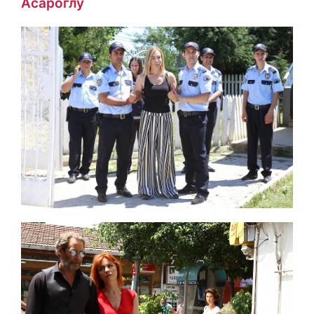
Асароглу