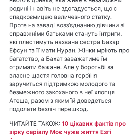
нього є донька, яка живе в незаможній
родині і навіть не здогадується, що є
спадкоємицею величезного статку.
Проте на заваді возз’єднанню дівчини зі
справжніми батьками стануть інтриги,
які плестимуть названа сестра Бахар
Ефсун та її мати Нуран. Жінки мріють про
багатство, а Бахат заважатиме їм
отримати бажане. Але у боротьбі за
власне щастя головна героїня
заручиться підтримкою молодого та
безмежного закоханого в неї хлопця
Атеша, разом з яким їй доведеться
подолати безліч перешкод.
ЧИТАЙТЕ ТАКОЖ:
10 цікавих фактів про
зірку серіалу Моє чуже життя Езгі