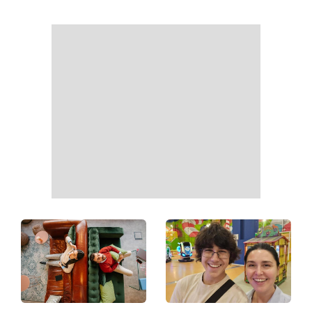
Білі кросівки знову будуть
Гороскоп на 9 серпня для
як нові: два прості
всіх знаків зодіаку: день
продукти з кухні легко
рішень, які більше не
приберуть плями та
можна відкладати
неприємний запах
День ангела 9 серпня:
Найпопулярніший салат
Пантелеймон, Микола та
літа: готуємо «Зелену
Сава серед іменинників -
Богиню»
чому цього дня варто
зробити добру справу