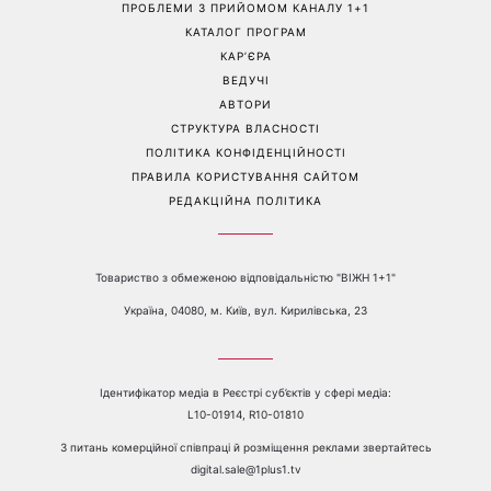
посуді: психологиня
Людмила Барбір показала
пояснила, чому насправді
рідкісні сімейні фото з 14-
пари сваряться через
річним сином і зворушила
побут
Мережу
Перейти на повну версію сайту
Контакти:
е-mail:
media@1plus1.tv
Телефон:
+38 044 490 01 01
ПРО КАНАЛ
РЕКЛАМА
ПРОБЛЕМИ З ПРИЙОМОМ КАНАЛУ 1+1