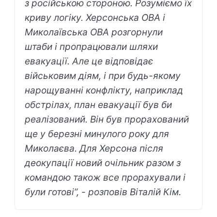
з російською стороною. Розуміємо їх
криву логіку. Херсонська ОВА і
Миколаївська ОВА розгорнули
штаби і пропрацювали шляхи
евакуації. Але це відповідає
військовим діям, і при будь-якому
нарощуванні конфлікту, наприклад
обстрілах, план евакуації був би
реалізований. Він був прорахований
ще у березні минулого року для
Миколаєва. Для Херсона після
деокупації новий очільник разом з
командою також все прорахували і
були готові”, - розповів Віталій Кім.