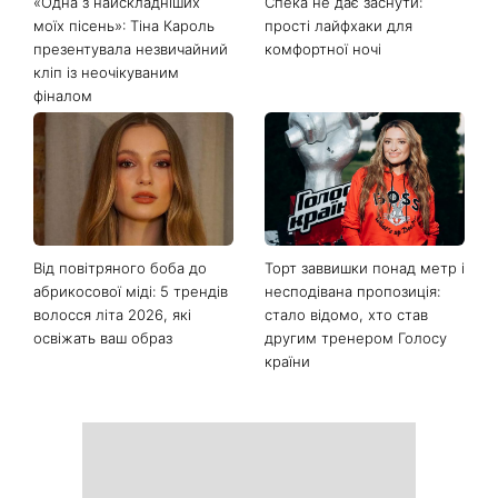
«Одна з найскладніших
Спека не дає заснути:
моїх пісень»: Тіна Кароль
прості лайфхаки для
презентувала незвичайний
комфортної ночі
кліп із неочікуваним
фіналом
Від повітряного боба до
Торт заввишки понад метр і
абрикосової міді: 5 трендів
несподівана пропозиція:
волосся літа 2026, які
стало відомо, хто став
освіжать ваш образ
другим тренером Голосу
країни