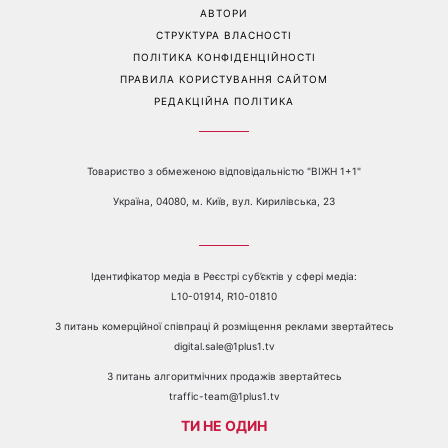
АВТОРИ
СТРУКТУРА ВЛАСНОСТІ
ПОЛІТИКА КОНФІДЕНЦІЙНОСТІ
ПРАВИЛА КОРИСТУВАННЯ САЙТОМ
РЕДАКЦІЙНА ПОЛІТИКА
Товариство з обмеженою відповідальністю "ВІЖН 1+1"
Україна, 04080, м. Київ, вул. Кирилівська, 23
Ідентифікатор медіа в Реєстрі суб’єктів у сфері медіа:
L10-01914, R10-01810
З питань комерційної співпраці й розміщення реклами звертайтесь
digital.sale@1plus1.tv
З питань алгоритмічних продажів звертайтесь
traffic-team@1plus1.tv
ТИ НЕ ОДИН