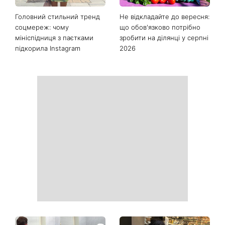
Останні новини
Як почати бігати після 35
Рейтинги зашкалюють: 3
років і не кинути це через
турецькі серіали, які стали
тиждень: 6 правил, які
головними хітами 2026
дійсно працюють
року