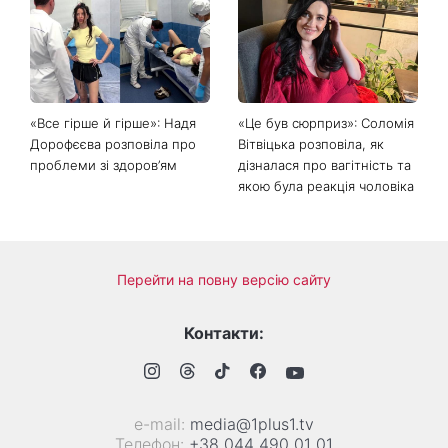
Головний стильний тренд
Не відкладайте до вересня:
соцмереж: чому
що обов'язково потрібно
мініспідниця з паєтками
зробити на ділянці у серпні
підкорила Instagram
2026