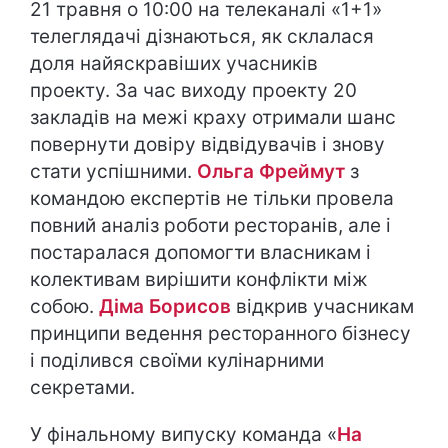
21 травня о 10:00 на телеканалі «1+1»
телеглядачі дізнаються, як склалася
доля найяскравіших учасників
проекту. За час виходу проекту 20
закладів на межі краху отримали шанс
повернути довіру відвідувачів і знову
стати успішними.
Ольга Фреймут
з ​​
командою експертів не тільки провела
повний аналіз роботи ресторанів, але і
постаралася допомогти власникам і
колективам вирішити конфлікти між
собою.
Діма Борисов
відкрив учасникам
принципи ведення ресторанного бізнесу
і поділився своїми кулінарними
секретами.
У фінальному випуску команда «
На