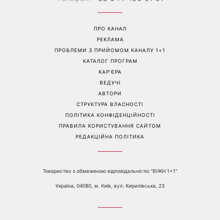
«Все гірше й гірше»: Надя
«Це був сюрприз»: Соломія
Дорофєєва розповіла про
Вітвіцька розповіла, як
проблеми зі здоров’ям
дізналася про вагітність та
якою була реакція чоловіка
Перейти на повну версію сайту
Контакти:
е-mail:
media@1plus1.tv
Телефон:
+38 044 490 01 01