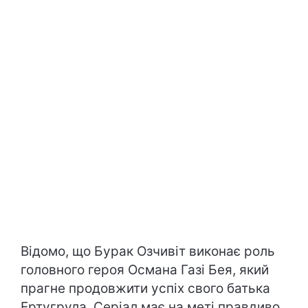
Відомо, що Бурак Озчивіт виконає роль
головного героя Османа Газі Бея, який
прагне продовжити успіх свого батька
Ертугрула. Серіал має на меті правдиво