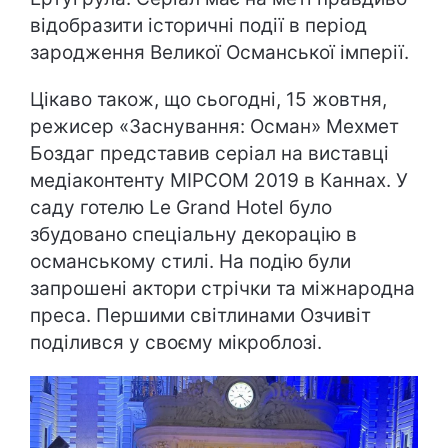
відобразити історичні події в період
зародження Великої Османської імперії.
Цікаво також, що сьогодні, 15 жовтня,
режисер «Заснування: Осман» Мехмет
Боздаг представив серіал на виставці
медіаконтенту MIPCOM 2019 в Каннах. У
саду готелю Le Grand Hotel було
збудовано спеціальну декорацію в
османському стилі. На подію були
запрошені актори стрічки та міжнародна
преса. Першими світлинами Озчивіт
поділився у своєму мікроблозі.