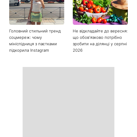
Останні новини
Як почати бігати після 35
Рейтинги зашкалюють: 3
років і не кинути це через
турецькі серіали, які стали
тиждень: 6 правил, які
головними хітами 2026
дійсно працюють
року