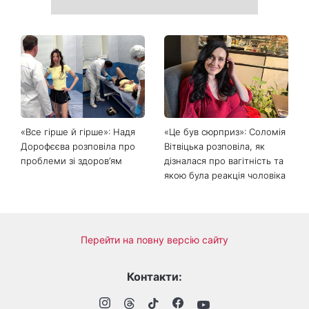
Головний стильний тренд
Не відкладайте до вересня:
соцмереж: чому
що обов'язково потрібно
мініспідниця з паєтками
зробити на ділянці у серпні
підкорила Instagram
2026