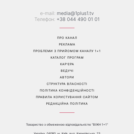
«Все гірше й гірше»: Надя
«Це був сюрприз»: Соломія
Дорофєєва розповіла про
Вітвіцька розповіла, як
проблеми зі здоров’ям
дізналася про вагітність та
якою була реакція чоловіка
Перейти на повну версію сайту
Контакти: