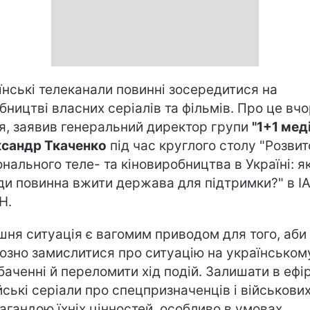
їнські телеканали повинні зосередитися на
бництві власних серіалів та фільмів. Про це вчо
я, заявив генеральний директор групи
"1+1 мед
сандр Ткаченко
під час круглого столу "Розвит
онального теле- та кіновиробництва в Україні: як
ди повинна вжити держава для підтримки?" в І
Н.
шня ситуація є вагомим приводом для того, аби
озно замислитися про ситуацію на українськом
баченні й переломити хід подій. Залишати в ефір
йські серіали про спецпризначенців і військових
агандою їхніх цінностей, особливо в умовах