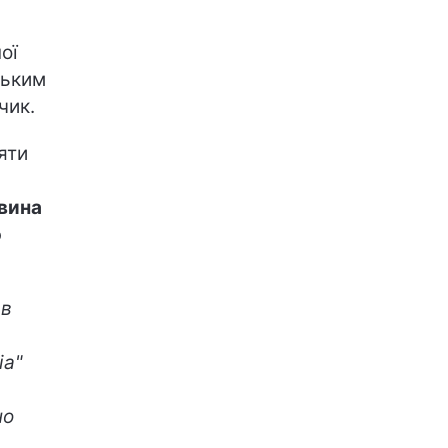
ої
ським
чик.
яти
вина
ю
 в
іа"
но