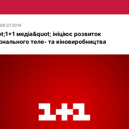
| 09.07.2014
t;1+1 медіа&quot; ініціює розвиток
онального теле- та кіновиробництва