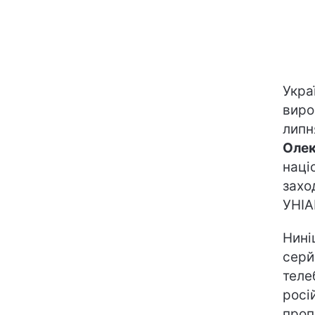
Укра
виро
липн
Олек
наці
захо
УНІА
Нині
серй
теле
росі
проп