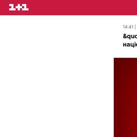
14:41 
&quo
наці