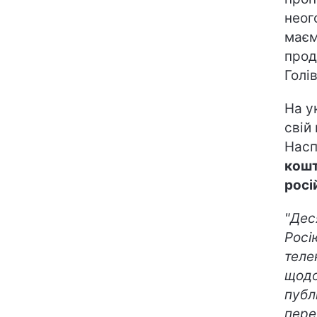
неог
маєм
прод
Голі
На у
свій
Насп
кошт
росі
"Дес
Росі
теле
щодо
публ
пере