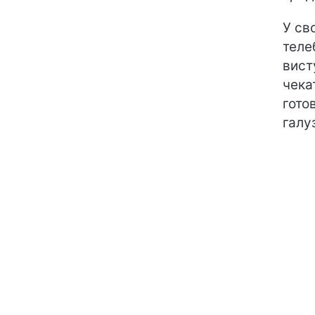
У св
теле
вист
чека
гото
галу