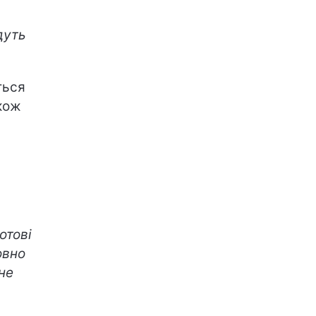
дуть
ться
акож
отові
овно
не