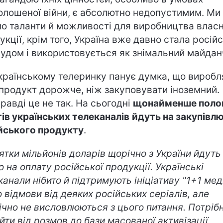
олошеної війни, є абсолютно недопустимим. Ми
о таланти й можливості для виробництва власн
укції, крім того, Україна вже давно стала росій
вудом і використовується як знімальний майдан
країнському телеринку панує думка, що виробл
 продукт дорожче, ніж закуповувати іноземний.
равді це не так. На сьогодні
щонайменше поло
ів українських телеканалів
йдуть на закупівл
йського продукту
.
ятки мільйонів доларів щорічно з України йдуть
ю на оплату російської продукції. Українські
канали нібито й підтримують ініціативу "1+1 мед
 відмови від деяких російських серіалів, але
ічно не висловлюються з цього питання. Потріб
йти від розмов до бази масованої активізації