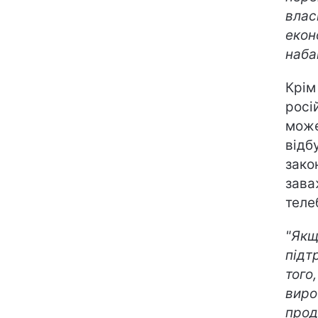
влас
екон
наба
Крім 
росі
може
відб
зако
зава
теле
"Якщ
підт
того
виро
прод