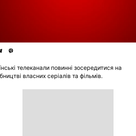
їнські телеканали повинні зосередитися на
бництві власних серіалів та фільмів.