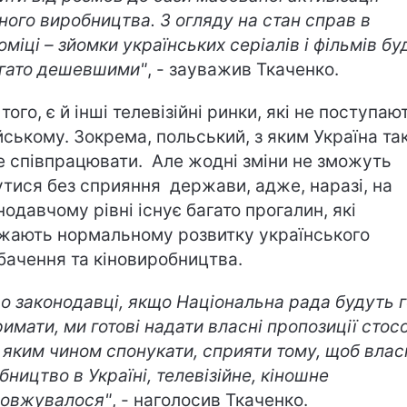
ного виробництва. З огляду на стан справ в
оміці – зйомки українських серіалів і фільмів бу
гато дешевшими"
, - зауважив Ткаченко.
того, є й інші телевізійні ринки, які не поступаю
йському. Зокрема, польський, з яким Україна т
 співпрацювати. Але жодні зміни не зможуть
утися без сприяння держави, адже, наразі, на
нодавчому рівні існує багато прогалин, які
жають нормальному розвитку українського
бачення та кіновиробництва.
о законодавці, якщо Національна рада будуть г
римати, ми готові надати власні пропозиції стос
, яким чином спонукати, сприяти тому, щоб влас
бництво в Україні, телевізійне, кіношне
овжувалося"
, - наголосив Ткаченко.