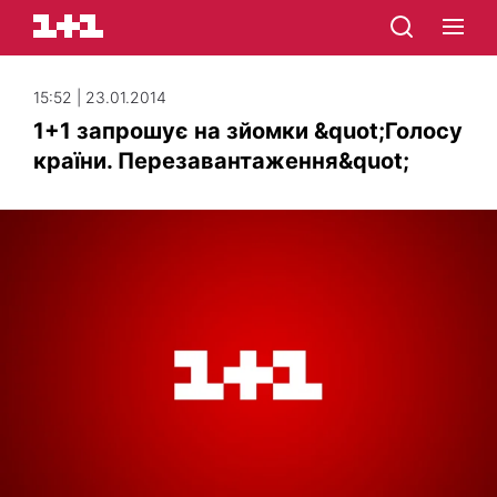
15:52 | 23.01.2014
1+1 запрошує на зйомки &quot;Голосу
країни. Перезавантаження&quot;