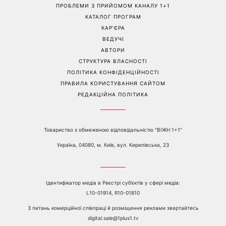
Більше не приховує кохану:
Гороскоп на 8 серпня для
Володимир Дантес вперше
всіх знаків зодіаку: кому
відкрито показався з новою
повернеться удача, а кому
обраницею
варто сказати «ні»
Перейти на повну версію сайту
Контакти:
е-mail:
media@1plus1.tv
Телефон:
+38 044 490 01 01
ПРО КАНАЛ
РЕКЛАМА
ПРОБЛЕМИ З ПРИЙОМОМ КАНАЛУ 1+1