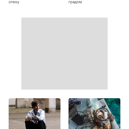
Ваші дані можуть бути на
Софія Ротару нарешті
чеку: Укрпошта почала
показалася публіці: як зараз
друкувати персональну
виглядає легендарна 79-
інформацію в
річна співачка
розрахункових квитанціях
Коли немає кондиціонера:
Погода різко зміниться на
3 прості способи
вихідних: у яких областях
охолодити квартиру в
України вдарять зливи з
спеку
градом