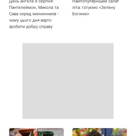
продукти з кухні легко
рішень, які більше не
приберуть плями та
можна відкладати
неприємний запах
День ангела 9 серпня:
Найпопулярніший салат
Пантелеймон, Микола та
літа: готуємо «Зелену
Сава серед іменинників -
Богиню»
чому цього дня варто
зробити добру справу