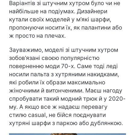
Варіантів зі штучним хутром було чи не
найбільше на подіумах. Дизайнери
кутали своїх моделей у м’які шарфи,
пропонуючи носити їх, як палантини або
ж просто на плечах.
Зауважимо, моделі зі штучним хутром
зобов’язані своєю популярністю
поверненню моди 70-х. Саме тоді леді
носили пальта з хутряними накидками,
які робили їх образи максимально
жіночними й витонченими. Маєш нагоду
спробувати такий модний трюк й у 2020-
му. А якщо все ж надаєш перевагу
стилю casual, не бійся поєднувати
хутряні шарфи з паркою або дублянкою.