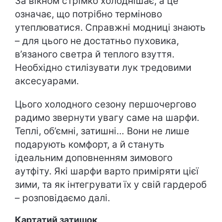
За вікном стрімко холоднішає, а це
означає, що потрібно терміново
утеплюватися. Справжні модниці знають
– для цього не достатньо пуховика,
в’язаного светра й теплого взуття.
Необхідно стилізувати лук тредовими
аксесуарами.
Цього холодного сезону першочергово
радимо звернути увагу саме на шарфи.
Теплі, об’ємні, затишні… Вони не лише
подарують комфорт, а й стануть
ідеальним доповненням зимового
аутфіту. Які шарфи варто приміряти цієї
зими, та як інтегрувати їх у свій гардероб
– розповідаємо далі.
Картатий затишок