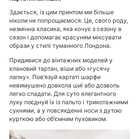
Здається, із цим принтом ми більше
ніколи не попрощаємося. Це, свого роду,
незмінна класика, яка кочує з сезону в
сезон і допомагає красуням міксувати
образи у стилі туманного Лондона.
Придивися до вінтажних моделей у
клановий тартан, віши або «гусячу
лапку». Пов’язуй картаті шарфи
невимушено довкола шиї або дозволь
легко спадати. Для суто елегантного
луку поєднуй їх із пальто і трикотажними
сукнями, а у повсякденні носи з дутою
курткою або об’ємним пуховиком.