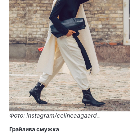
Фото: instagram/celineaagaard_
Грайлива смужка