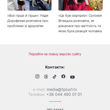
«Все гірше й гірше»: Надя
«Це був сюрприз»: Соломія
Дорофєєва розповіла про
Вітвіцька розповіла, як
проблеми зі здоров’ям
дізналася про вагітність та
якою була реакція чоловіка
Перейти на повну версію сайту
Контакти:
е-mail:
media@1plus1.tv
Телефон:
+38 044 490 01 01
ПРО КАНАЛ