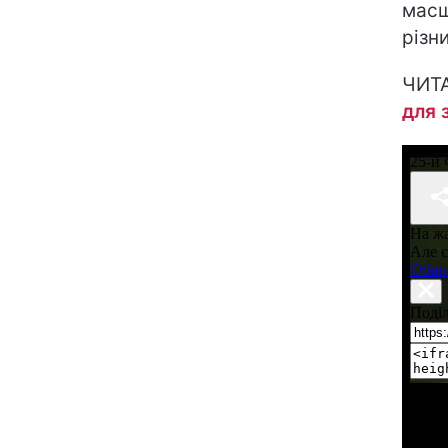
масш
різни
ЧИТ
для 