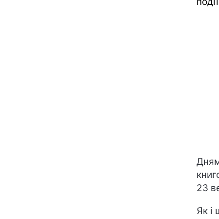
події
Дням
книг
23 в
Як і