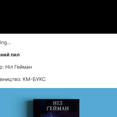
ng...
ний пил
р: Ніл Гейман
вництво: КМ-БУКС