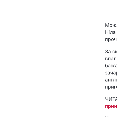
Можл
Ніла
проч
За с
впал
бажа
зача
англ
приг
ЧИТ
прин