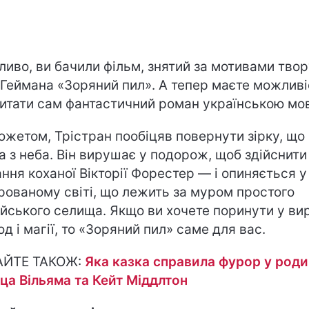
иво, ви бачили фільм, знятий за мотивами твор
 Геймана «Зоряний пил». А тепер маєте можливі
итати сам фантастичний роман українською мо
южетом, Трістран пообіцяв повернути зірку, що
а з неба. Він вирушає у подорож, щоб здійснити
ння коханої Вікторії Форестер — і опиняється у
рованому світі, що лежить за муром простого
ійського селища. Якщо ви хочете поринути у ви
од і магії, то «Зоряний пил» саме для вас.
АЙТЕ ТАКОЖ:
Яка казка справила фурор у роди
ца Вільяма та Кейт Міддлтон