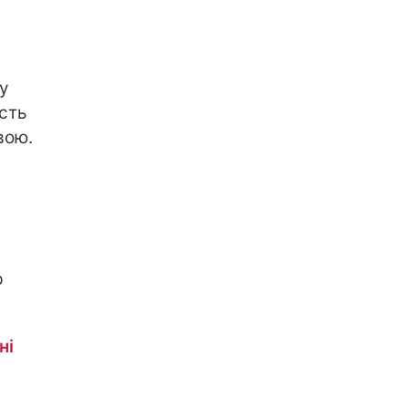
у
сть
вою.
р
ні