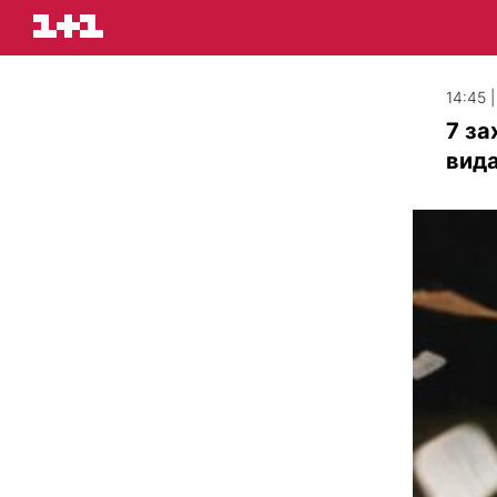
14:45 
7 за
вид