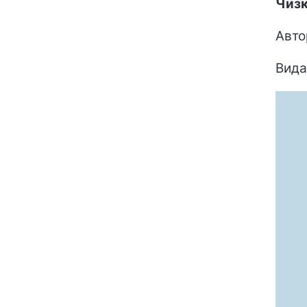
Чизк
Авто
Вида