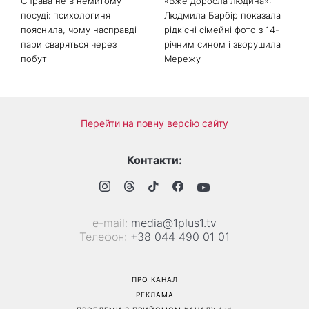
Справа не в немитому
«Вже доросла людина»:
посуді: психологиня
Людмила Барбір показала
пояснила, чому насправді
рідкісні сімейні фото з 14-
пари сваряться через
річним сином і зворушила
побут
Мережу
Перейти на повну версію сайту
Контакти:
е-mail:
media@1plus1.tv
Телефон:
+38 044 490 01 01
ПРО КАНАЛ
РЕКЛАМА