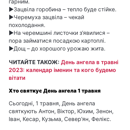
гарним.
►Зацвіла горобина – тепло буде стійке.
►Черемуха зацвіла – чекай
похолодання.
►На черемшині листочки з’явилися –
пора займатися посадкою картоплі.
►Дощ – до хорошого урожаю жита.
ЧИТАЙТЕ ТАКОЖ:
День ангела в травні
2023: календар іменин та кого будемо
вітати
Хто святкує День ангела 1 травня
Сьогодні, 1 травня, День ангела
святкують Антон, Віктор, Юхим, Зенон,
Іван, Кесар, Кузьма, Север’ян, Фелікс.