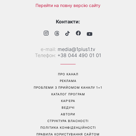
Більше не приховує кохану:
Гороскоп на 8 серпня для
Володимир Дантес вперше
всіх знаків зодіаку: кому
відкрито показався з новою
повернеться удача, а кому
обраницею
варто сказати «ні»