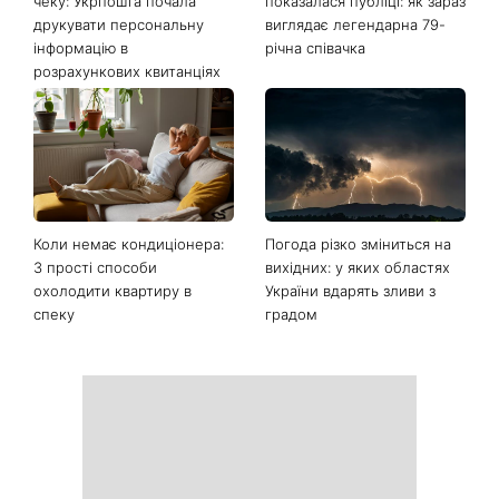
Останні новини
Ваші дані можуть бути на
Софія Ротару нарешті
чеку: Укрпошта почала
показалася публіці: як зараз