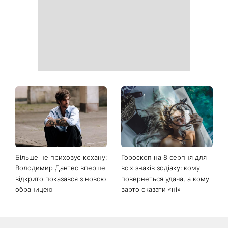
друкувати персональну
виглядає легендарна 79-
інформацію в
річна співачка
розрахункових квитанціях
Коли немає кондиціонера:
Погода різко зміниться на
3 прості способи
вихідних: у яких областях
охолодити квартиру в
України вдарять зливи з
спеку
градом