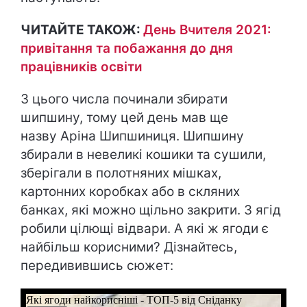
ЧИТАЙТЕ ТАКОЖ:
День Вчителя 2021:
привітання та побажання до дня
працівників освіти
З цього числа починали збирати
шипшину, тому цей день мав ще
назву Аріна Шипшиниця. Шипшину
збирали в невеликі кошики та сушили,
зберігали в полотняних мішках,
картонних коробках або в скляних
банках, які можно щільно закрити. З ягід
робили цілющі відвари. А які ж ягоди є
найбільш корисними? Дізнайтесь,
передивившись сюжет: