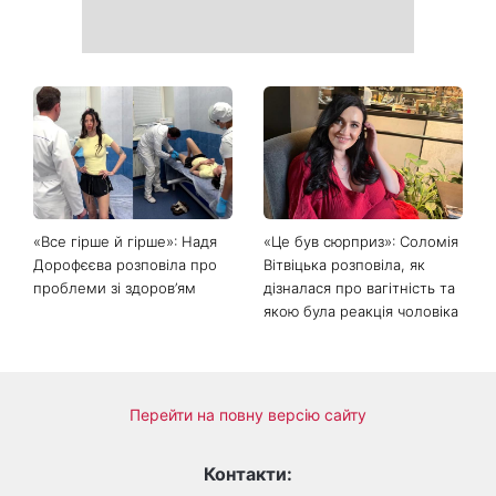
«Все гірше й гірше»: Надя
«Це був сюрприз»: Соломія
Дорофєєва розповіла про
Вітвіцька розповіла, як