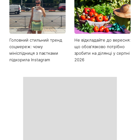
Як почати бігати після 35
Рейтинги зашкалюють: 3
років і не кинути це через
турецькі серіали, які стали
тиждень: 6 правил, які
головними хітами 2026
дійсно працюють
року
Головний стильний тренд
Не відкладайте до вересня:
соцмереж: чому
що обов'язково потрібно
мініспідниця з паєтками
зробити на ділянці у серпні
підкорила Instagram
2026