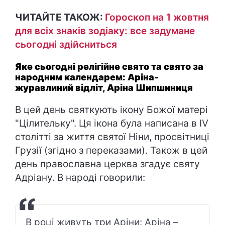
ЧИТАЙТЕ ТАКОЖ:
Гороскоп на 1 жовтня
для всіх знаків зодіаку: все задумане
сьогодні здійсниться
Яке сьогодні релігійне свято та свято за
народним календарем: Аріна-
журавлиний відліт, Аріна Шипшиниця
В цей день святкують ікону Божої матері
"Цілительку". Ця ікона була написана в IV
столітті за життя святої Ніни, просвітниці
Грузії (згідно з переказами). Також в цей
день православна церква згадує святу
Адріану. В народі говорили:
В році живуть три Аріни: Аріна –