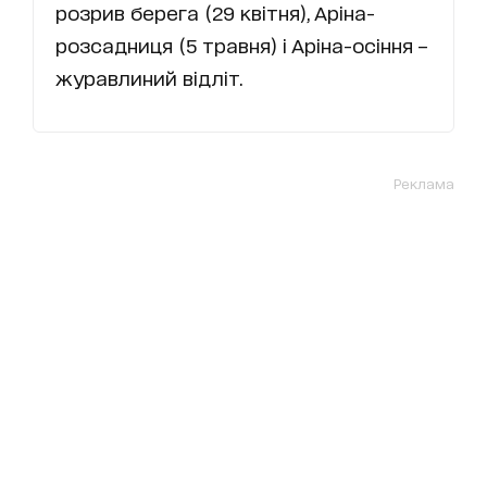
розрив берега (29 квітня), Аріна-
розсадниця (5 травня) і Аріна-осіння –
журавлиний відліт.
Реклама