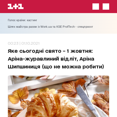
Голос країни: кастинг
Шлях майстра разом із Work.ua та KSE ProfTech - спецпроєкт
00:23 | 01.10.2021
Яке сьогодні свято – 1 жовтня:
Аріна-журавлиний відліт, Аріна
Шипшиниця (що не можна робити)