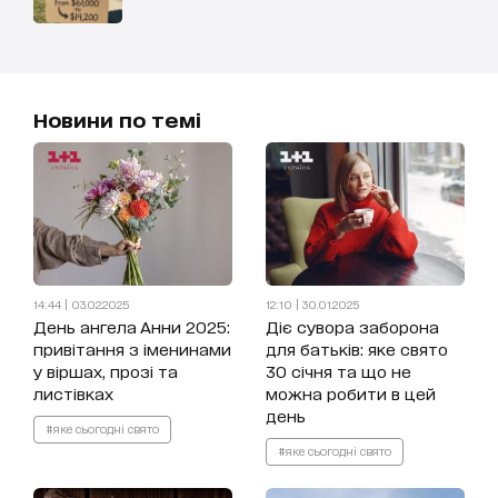
Новини по темі
14:44 | 03.02.2025
12:10 | 30.01.2025
День ангела Анни 2025:
Діє сувора заборона
привітання з іменинами
для батьків: яке свято
у віршах, прозі та
30 січня та що не
листівках
можна робити в цей
день
#яке сьогодні свято
#яке сьогодні свято