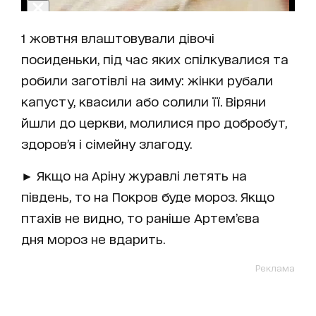
1 жовтня влаштовували дівочі
посиденьки, під час яких спілкувалися та
робили заготівлі на зиму: жінки рубали
капусту, квасили або солили її. Віряни
йшли до церкви, молилися про добробут,
здоров’я і сімейну злагоду.
► Якщо на Аріну журавлі летять на
південь, то на Покров буде мороз. Якщо
птахів не видно, то раніше Артем’єва
дня мороз не вдарить.
Реклама