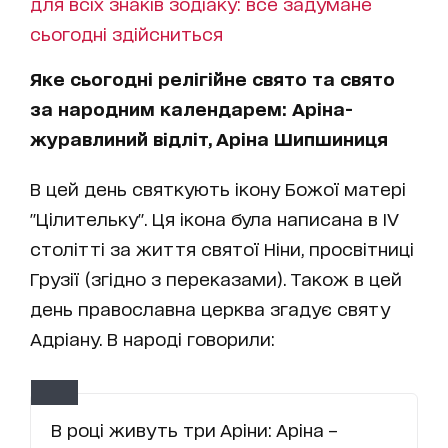
для всіх знаків зодіаку: все задумане
сьогодні здійсниться
Яке сьогодні релігійне свято та свято
за народним календарем: Аріна-
журавлиний відліт, Аріна Шипшиниця
В цей день святкують ікону Божої матері
"Цілительку". Ця ікона була написана в IV
столітті за життя святої Ніни, просвітниці
Грузії (згідно з переказами). Також в цей
день православна церква згадує святу
Адріану. В народі говорили:
В році живуть три Аріни: Аріна –