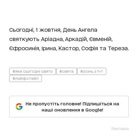
Сьогодні, 1 жовтня, День Ангела
святкують Аріадна, Аркадій, Євменій,
Єфросинія, Ірина, Кастор, Софія та Тереза.
#яке сьогодні свято
#свята
#осінь з 1+1
#лайфстайл
Не пропустіть головне! Підпишіться на
наші оновлення в Google!
Реклама