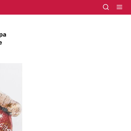
ора
е