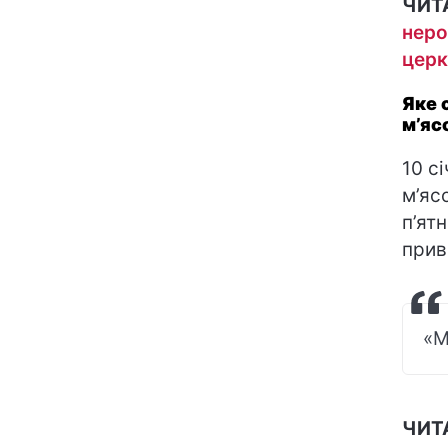
ЧИТ
неро
церк
Яке 
м’яс
10 с
м’ясо
п’ят
прив
«М
ЧИТ