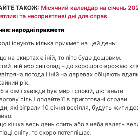
АЙТЕ ТАКОЖ:
Місячний календар на січень 20
ятливі та несприятливі дні для справ
ічня: народні прикмети
роді існують кілька прикмет на цей день:
о на скиртах є іній, то літо буде дощовим.
тий іній або снігопад – до хорошого врожаю хлі
вітряна погода і іній на деревах обіцяють вдали
айний рік.
 в сім’ї завжди був мир і спокій, дістаньте
ергову сіль і додайте її в приготовані страви.
и, які зіграли 10 січня весілля, будуть жити дов
иво.
о кішка весь день спить або з неба валять вел
тівці снігу, то скоро потеплішає.