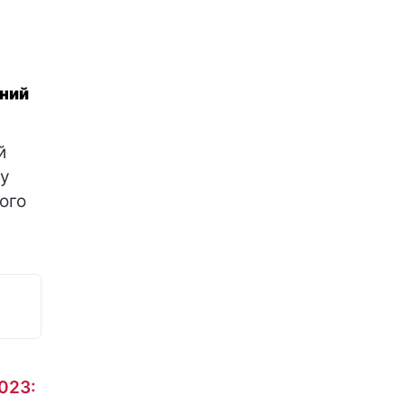
яний
й
 у
ого
023: