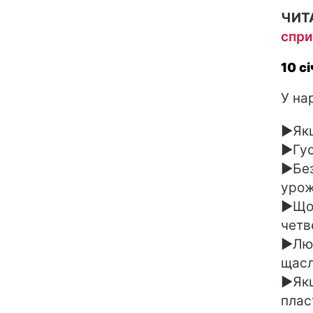
ЧИТ
спри
10 с
У на
►Якщ
►Гус
►Без
урож
►Щоб
четв
►Люд
щасл
►Якщ
плас