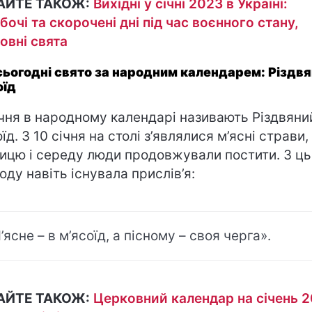
АЙТЕ ТАКОЖ:
Вихідні у січні 2023 в Україні:
бочі та скорочені дні під час воєнного стану,
овні свята
сьогодні свято за народним календарем: Різдв
оїд
ічня в народному календарі називають Різдвяни
їд. З 10 січня на столі з’являлися м’ясні страви,
ницю і середу люди продовжували постити. З ць
оду навіть існувала прислів’я:
’ясне – в м’ясоїд, а пісному – своя черга».
АЙТЕ ТАКОЖ:
Церковний календар на січень 2