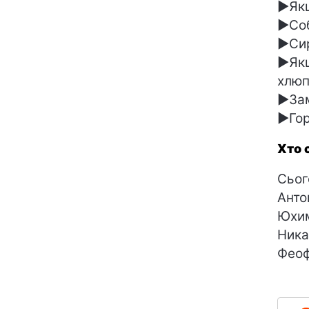
►Якщ
►Соб
►Сир
►Якщ
хлюп
►Зам
►Гор
Хто 
Сьог
Анто
Юхим
Ника
Феоф