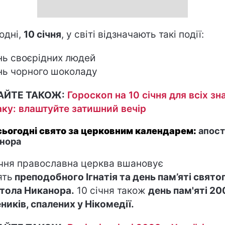
одні,
10 січня
, у світі відзначають такі події:
нь своєрідних людей
нь чорного шоколаду
АЙТЕ ТАКОЖ:
Гороскоп на 10 січня для всіх зн
аку: влаштуйте затишний вечір
сьогодні свято за церковним календарем:
апос
нора
ічня православна церква вшановує
ять
преподобного Ігнатія та день пам’яті свято
тола Никанора.
10 січня також
день пам'яті 2
ників, спалених у Нікомедії.