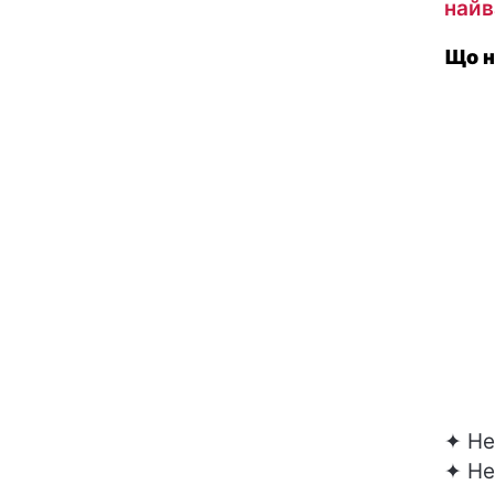
найв
Що н
✦ Не
✦ Не