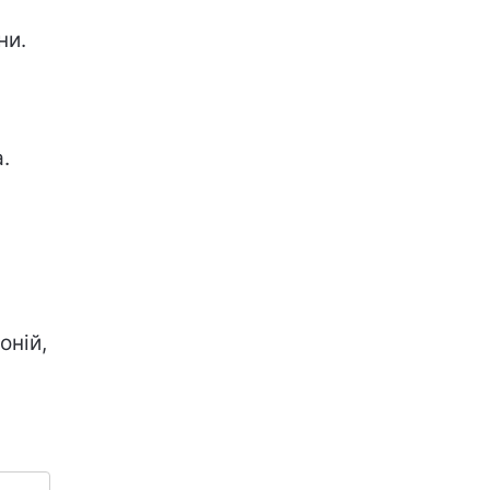
ни.
.
оній,