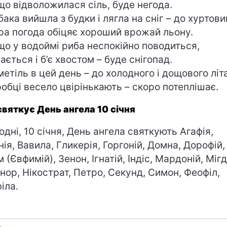
о відволожилася сіль, буде негода.
ака вийшла з будки і лягла на сніг – до хуртови
а погода обіцяє хороший врожай льону.
о у водоймі риба неспокійно поводиться,
ається і б’є хвостом – буде снігопад.
етіль в цей день – до холодного і дощового літа
обці весело цвірінькають – скоро потеплішає.
святкує День ангела 10 січня
одні, 10 січня, День ангела святкують Агафія,
нія, Вавила, Гликерія, Горгоній, Домна, Дорофій,
 (Євфимій), Зенон, Ігнатій, Індіс, Мардоній, Мігд
нор, Нікострат, Петро, Секунд, Симон, Феофіл,
іла.