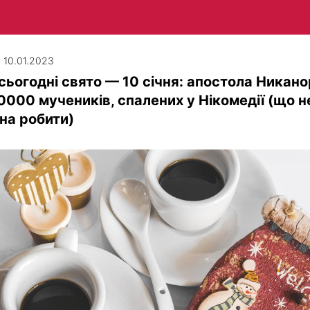
| 10.01.2023
сьогодні свято — 10 січня: апостола Никан
0000 мучеників, спалених у Нікомедії (що н
на робити)