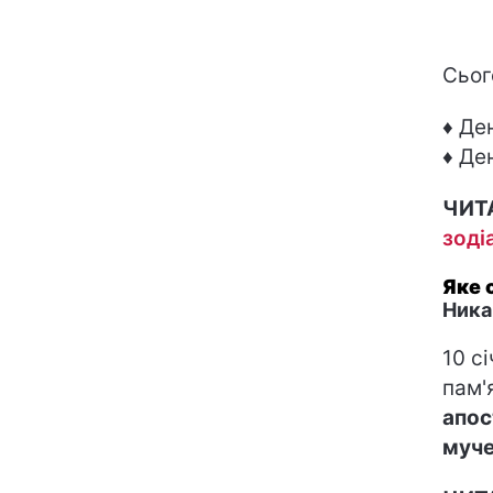
Сьог
♦ Де
♦ Де
ЧИТ
зоді
Яке 
Ника
10 с
пам'
апос
муче