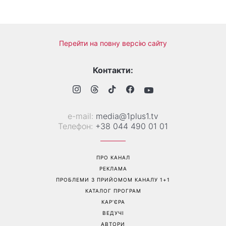
Манікюр «лічі мартіні»
Від чорного до
витісняє нюд: виглядає
фіолетового: що буде в
дорого та пасує до всього
моді восени 2026 - головні
тренди сезону