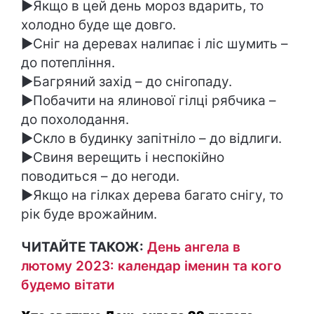
►Якщо в цей день мороз вдарить, то
холодно буде ще довго.
►Сніг на деревах налипає і ліс шумить –
до потепління.
►Багряний захід – до снігопаду.
►Побачити на ялинової гілці рябчика –
до похолодання.
►Скло в будинку запітніло – до відлиги.
►Свиня верещить і неспокійно
поводиться – до негоди.
►Якщо на гілках дерева багато снігу, то
рік буде врожайним.
ЧИТАЙТЕ ТАКОЖ:
День ангела в
лютому 2023: календар іменин та кого
будемо вітати