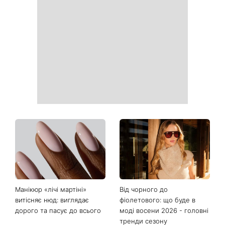
Гороскоп на 10 серпня для
Тигрові креветки з сиром
всіх знаків зодіаку: день,
дорблю: рецепт, який
коли варто сказати те, про
підкорив Instagram
що давно мовчали
«Костя, рятуй мене»:
День ангела 10 серпня:
Грубич поділився
Роман та ще двоє
кумедними спогадами про
іменинників - чому цього
Пономарьова та показав
дня не варто проходити
рідкісні архівні фото
повз чужу біду