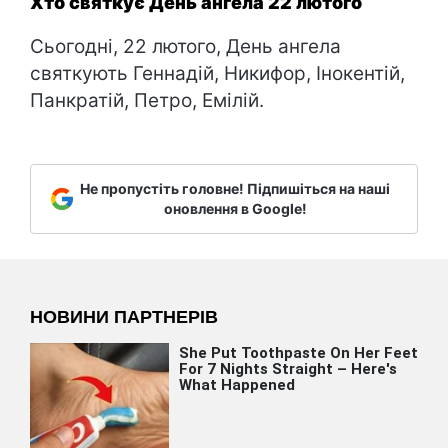
Хто святкує День ангела 22 лютого
Сьогодні, 22 лютого, День ангела
святкують Геннадій, Никифор, Інокентій,
Панкратій, Петро, Емілій.
Не пропустіть головне! Підпишіться на наші
оновлення в Google!