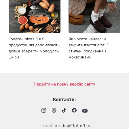
Більше не приховує кохану:
Гороскоп на 8 серпня для
Володимир Дантес вперше
всіх знаків зодіаку: кому
відкрито показався з новою
повернеться удача, а кому
обраницею
варто сказати «ні»