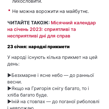
лихословити.
Не можна ворожити на майбутнє.
ЧИТАЙТЕ ТАКОЖ:
Місячний календар
на січень 2023: сприятливі та
несприятливі дні для справ
23 січня: народні прикмети
У народі існують кілька прикмет на цей
день:
►Безхмарне і ясне небо — до ранньої
весни.
►Якщо на Григорія снігу багато, то і
хліба багато буде.
►Іній на стовпах — до поганої риболовлі
і неврожаю.