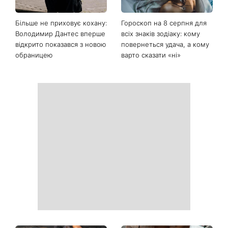
Останні новини
Коли немає кондиціонера:
Погода різко зміниться на
3 прості способи
вихідних: у яких областях
охолодити квартиру в
України вдарять зливи з
спеку
градом