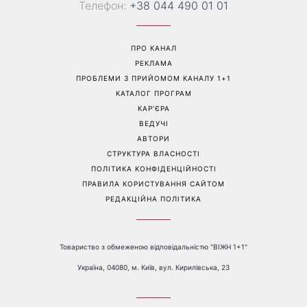
Колаген після 30: 9
Як носити найлегше
продуктів, які допомагають
закрите взуття літа: 3
довше зберегти молодість
стильні поєднання з
шкіри
мокасинами
Перейти на повну версію сайту
Контакти:
е-mail:
media@1plus1.tv
Телефон:
+38 044 490 01 01