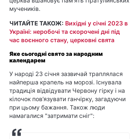
церква вшановує пам'ять Пратулинських
мучеників.
ЧИТАЙТЕ ТАКОЖ:
Вихідні у січні 2023 в
Україні: неробочі та скорочені дні під
час воєнного стану, церковні свята
Яке сьогодні свято за народним
календарем
У народі 23 січня зазвичай траплялася
найперша крапель на морозі. Існувала
традиція відвідувати Червону гірку і на
кілочок пов’язувати ганчірку, загадуючи
при цьому бажання. Також люди
намагалися "затримати сніг":