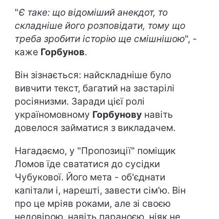
"
Є таке: що відоміший анекдот, то
складніше його розповідати, тому що
треба зробити історію ще смішнішою
", -
каже
Горбунов
.
Він зізнається: найскладніше було
вивчити текст, багатий на застарілі
росіянизми. Заради цієї ролі
україномовному
Горбунову
навіть
довелося займатися з викладачем.
Нагадаємо, у "Пропозиції" поміщик
Ломов їде свататися до сусідки
Чубукової. Його мета - об'єднати
капітали і, нарешті, завести сім'ю. Він
про це мріяв роками, але зі своєю
недовірою, навіть параноєю, ніяк не