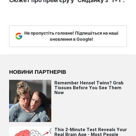
Сюжет про прем'єру у "Сніданку з "1+1":
Не пропустіть головне! Підпишіться на наші
оновлення в Google!