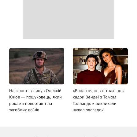
для яких із 7 серпня
дім достаток і злагоду
починається особливий
період
День Незалежності 2026:
Українські зірки, які
чи буде вихідний 24 серпня
приголомшили
схудненням: фото до і після