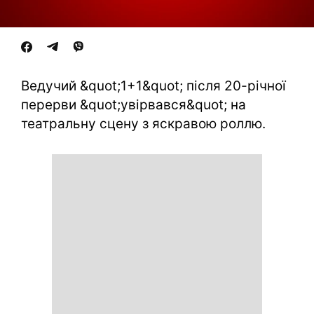
Ведучий &quot;1+1&quot; після 20-річної
перерви &quot;увірвався&quot; на
театральну сцену з яскравою роллю.