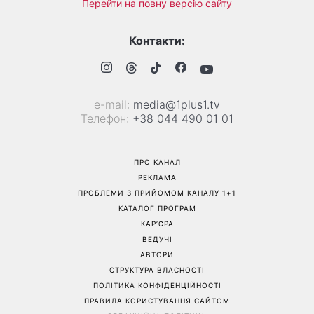
На фронті загинув Олексій
«Вона точно вагітна»: нові
Юков — пошуковець, який
кадри Зендеї з Томом
роками повертав тіла
Голландом викликали
загиблих воїнів
шквал здогадок
Перейти на повну версію сайту