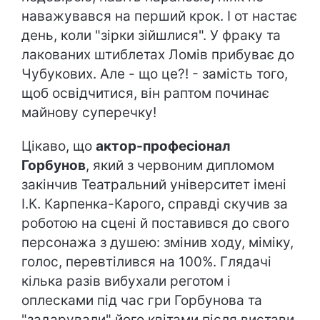
наважувався на перший крок. І от настає
день, коли "зірки зійшлися". У фраку та
лакованих штиблетах Ломів прибуває до
Чубукових. Але - що це?! - замість того,
щоб освідчитися, він раптом починає
майнову суперечку!
Цікаво, що
актор-професіонал
Горбунов
, який з червоним дипломом
закінчив Театральний університет імені
І.К. Карпенка-Карого, справді скучив за
роботою на сцені й поставився до свого
персонажа з душею: змінив ходу, міміку,
голос, перевтілився на 100%. Глядачі
кілька разів вибухали реготом і
оплесками під час гри Горбунова та
"задарували" його квітами після вистави.