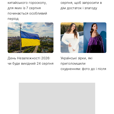
Останні новини
Фортуна змінить правила
Сьогодні Яблучний Спас:
гри: чотири знаки
що потрібно зробити 6
китайського гороскопу,
серпня, щоб запросити в