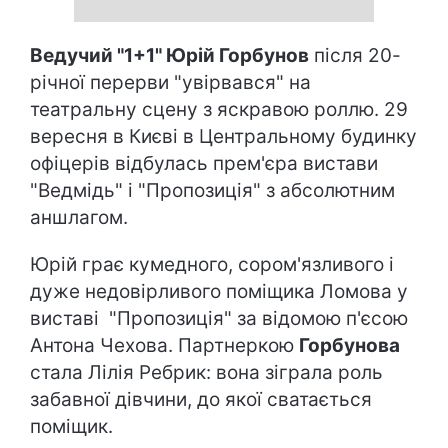
Ведучий "1+1" Юрій Горбунов
після 20-
річної перерви "увірвався" на
театральну сцену з яскравою роллю. 29
вересня в Києві в Центральному будинку
офіцерів відбулась прем'єра вистави
"Ведмідь" і "Пропозиція" з абсолютним
аншлагом.
Юрій грає кумедного, сором'язливого і
дуже недовірливого поміщика Ломова у
виставі "Пропозиція" за відомою п'єсою
Антона Чехова. Партнеркою
Горбунова
стала Лілія Ребрик: вона зіграла роль
забавної дівчини, до якої сватається
поміщик.