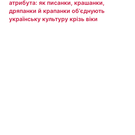
атрибута: як писанки, крашанки,
дряпанки й крапанки обʼєднують
українську культуру крізь віки