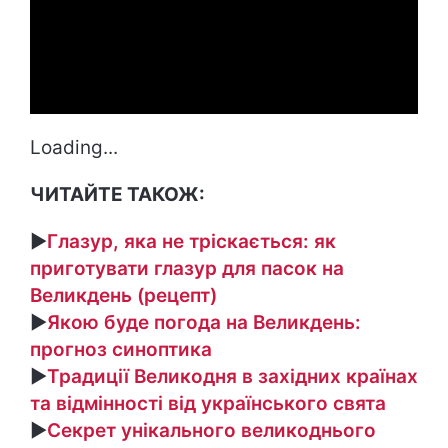
Loading...
ЧИТАЙТЕ ТАКОЖ:
►
Глазур, яка не тріскається: як
приготувати глазур для пасок на
Великдень (рецепт)
►
Якою буде погода на Великдень:
прогноз синоптика
►
Традиції Великодня в західних країнах
та відмінності від українського свята
►
Секрет унікального великоднього