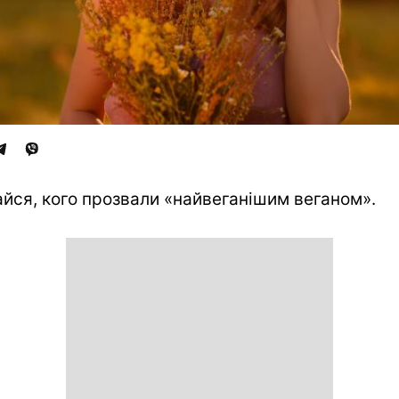
айся, кого прозвали «найвеганішим веганом».