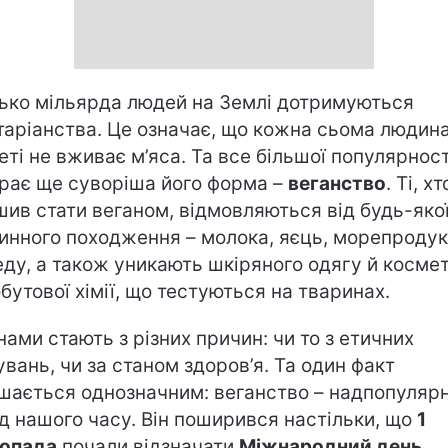
ько мільярда людей на Землі дотримуються
таріанства. Це означає, що кожна сьома людина
еті не вживає м’яса. Та все більшої популярност
рає ще суворіша його форма –
веганство
. Ті, хт
шив стати веганом, відмовляються від будь-якої
инного походження – молока, яєць, морепродук
еду, а також уникають шкіряного одягу й косме
обутової хімії, що тестуються на тваринах.
нами стають з різних причин: чи то з етичних
увань, чи за станом здоров’я. Та один факт
шається однозначним: веганство – надпопуляр
д нашого часу. Він поширився настільки, що
1
опада
почали відзначати
Міжнародний день