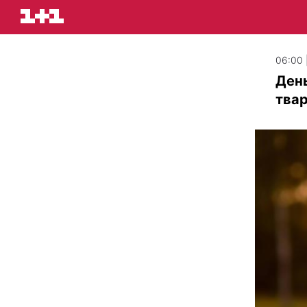
06:00 |
День
тва