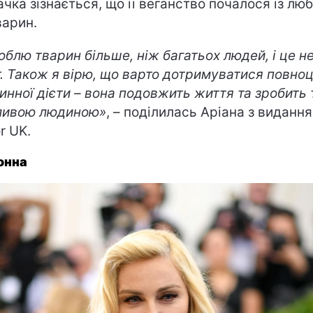
ачка зізнається, що її веганство почалося із люб
варин.
юблю тварин більше, ніж багатьох людей, і це н
. Також я вірю, що варто дотримуватися повноц
инної дієти – вона подовжить життя та зробить 
ливою людиною»
, – поділилась Аріана з виданн
or UK
.
онна