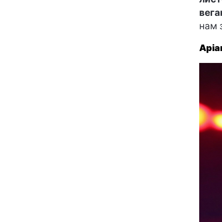
вега
нам 
Аріа