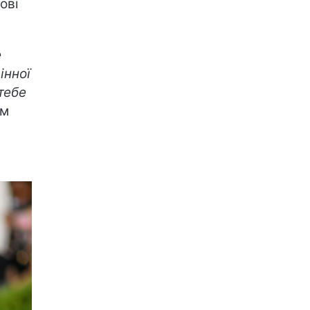
ові
е
інної
тебе
ям