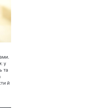
ами.
: у
ь та
а
кти й