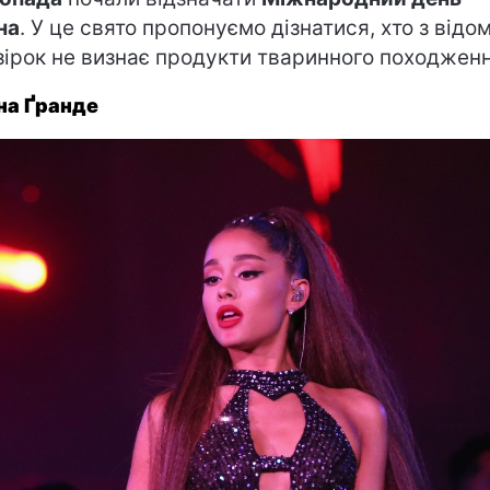
на
. У це свято пропонуємо дізнатися, хто з відо
зірок не визнає продукти тваринного походженн
на Ґранде