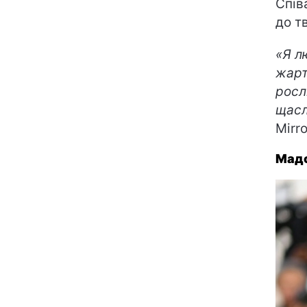
Спів
до т
«Я л
жарт
росл
щас
Mirr
Мад