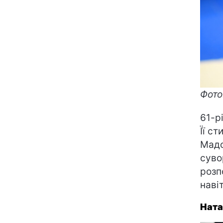
Фото
61-р
Її с
Мадо
суво
розп
наві
Ната