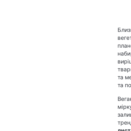
Близ
веге
план
наби
вирі
твар
та м
та п
Вега
мірк
зали
трен
лист