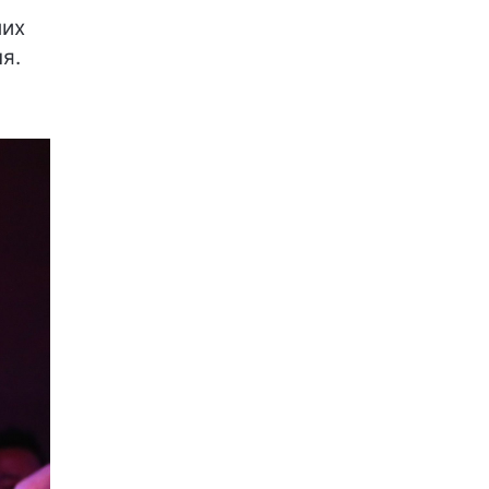
мих
я.