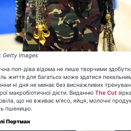
: Getty Images
ічна поп-діва відома не лише творчими здобутк
тиль життя для багатьох може здатися пекельним
нни ні дня не минає без виснажливих тренуван
рої макробіотичної дієти. Виданню
The Cut
зірк
овіла, що не вживає м’ясо, яйця, молочні проду
ть пшеницю.
лі Портман