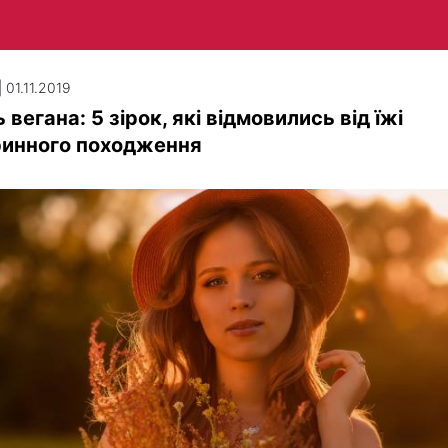
 01.11.2019
 вегана: 5 зірок, які відмовились від їжі
ринного походження