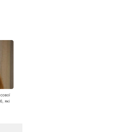
ma
з що в
лодо