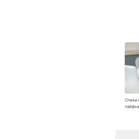
Оста
День а
відзна
за при