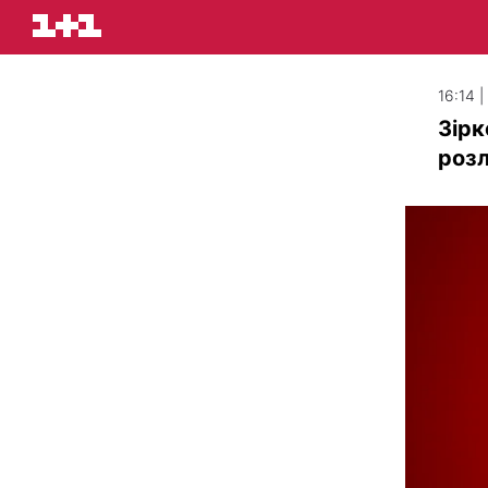
16:14 |
Зірк
розл