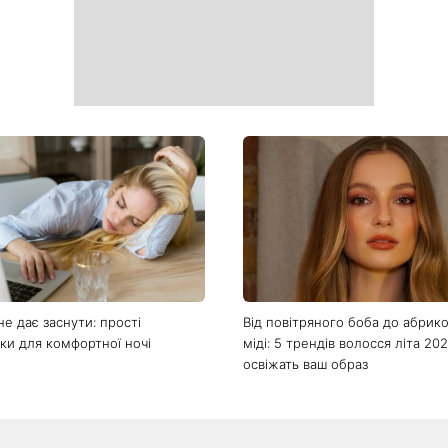
нні новини
нгела Миколи 8 серпня: хто ще
Не лише генетика: співачка La
чає іменини та якою буде осінь
приголомшила зізнанням, чере
кметами
свої 50 виглядає настільки мо