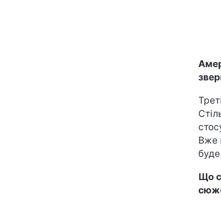
Амер
звер
Трет
Стіл
стос
Вже 
буде
Що с
сюже