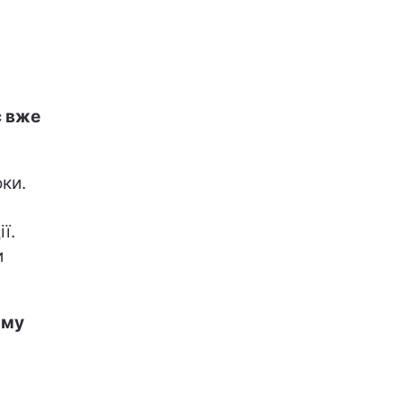
с
вже
ки.
ї.
и
ому