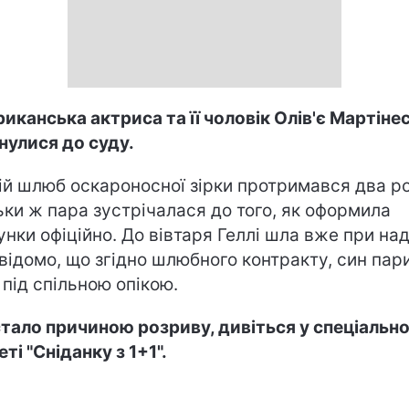
иканська актриса та її чоловік
Олів'є Мартіне
нулися до суду.
ій шлюб оскароносної зірки протримався два ро
ьки ж пара зустрічалася до того, як оформила
унки офіційно. До вівтаря Геллі шла вже при наді
відомо, що згідно шлюбного контракту, син пар
 під спільною опікою.
тало причиною розриву, дивіться у спеціальн
ті "Сніданку з 1+1".