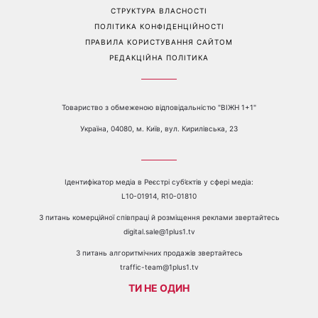
СТРУКТУРА ВЛАСНОСТІ
ПОЛІТИКА КОНФІДЕНЦІЙНОСТІ
ПРАВИЛА КОРИСТУВАННЯ САЙТОМ
РЕДАКЦІЙНА ПОЛІТИКА
Товариство з обмеженою відповідальністю "ВІЖН 1+1"
Україна, 04080, м. Київ, вул. Кирилівська, 23
Ідентифікатор медіа в Реєстрі суб’єктів у сфері медіа:
L10-01914, R10-01810
З питань комерційної співпраці й розміщення реклами звертайтесь
digital.sale@1plus1.tv
З питань алгоритмічних продажів звертайтесь
traffic-team@1plus1.tv
ТИ НЕ ОДИН