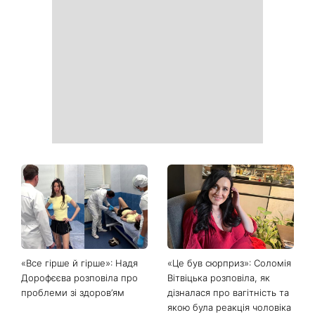
«Все гірше й гірше»: Надя
«Це був сюрприз»: Соломія
Дорофєєва розповіла про
Вітвіцька розповіла, як
проблеми зі здоров’ям
дізналася про вагітність та
якою була реакція чоловіка