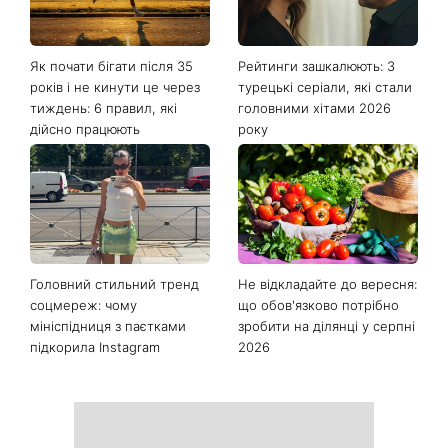
Як почати бігати після 35
Рейтинги зашкалюють: 3
років і не кинути це через
турецькі серіали, які стали
тиждень: 6 правил, які
головними хітами 2026
дійсно працюють
року
Головний стильний тренд
Не відкладайте до вересня:
соцмереж: чому
що обов'язково потрібно
мініспідниця з паєтками
зробити на ділянці у серпні
підкорила Instagram
2026