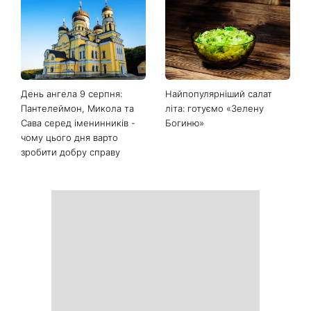
Білі кросівки знову будуть
Гороскоп на 9 серпня для
як нові: два прості
всіх знаків зодіаку: день
продукти з кухні легко
рішень, які більше не
приберуть плями та
можна відкладати
неприємний запах
День ангела 9 серпня:
Найпопулярніший салат
Пантелеймон, Микола та
літа: готуємо «Зелену
Сава серед іменинників -
Богиню»
чому цього дня варто