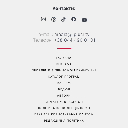
Справа не в немитому
«Вже доросла людина»:
посуді: психологиня
Людмила Барбір показала
пояснила, чому насправді
рідкісні сімейні фото з 14-
пари сваряться через
річним сином і зворушила
побут
Мережу
Перейти на повну версію сайту
Контакти:
е-mail:
media@1plus1.tv
Телефон:
+38 044 490 01 01
ПРО КАНАЛ