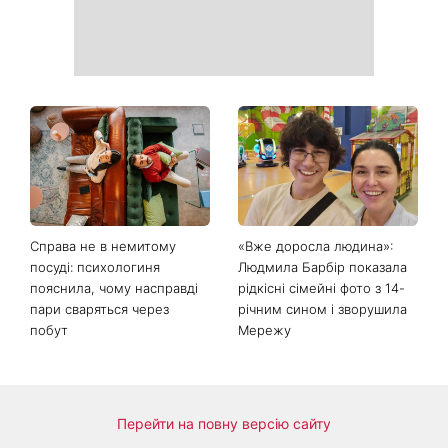
зробити добру справу