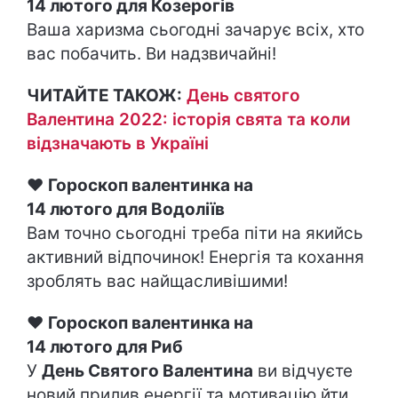
14 лютого для Козерогів
Ваша харизма сьогодні зачарує всіх, хто
вас побачить. Ви надзвичайні!
ЧИТАЙТЕ ТАКОЖ:
День святого
Валентина 2022: історія свята та коли
відзначають в Україні
♥
Гороскоп валентинка на
14 лютого для Водоліїв
Вам точно сьогодні треба піти на якийсь
активний відпочинок! Енергія та кохання
зроблять вас найщасливішими!
♥
Гороскоп валентинка на
14 лютого для Риб
У
День Святого Валентина
ви відчуєте
новий прилив енергії та мотивацію йти