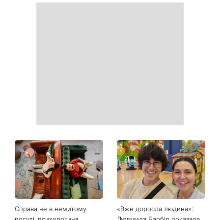
Білі кросівки знову будуть
Гороскоп на 9 серпня для
як нові: два прості
всіх знаків зодіаку: день
продукти з кухні легко
рішень, які більше не
приберуть плями та
можна відкладати
неприємний запах
День ангела 9 серпня:
Найпопулярніший салат
Пантелеймон, Микола та
літа: готуємо «Зелену
Сава серед іменинників -
Богиню»
чому цього дня варто
зробити добру справу