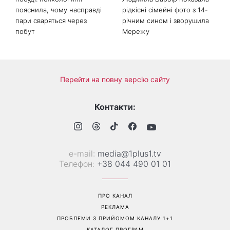
Справа не в немитому
«Вже доросла людина»:
посуді: психологиня
Людмила Барбір показала