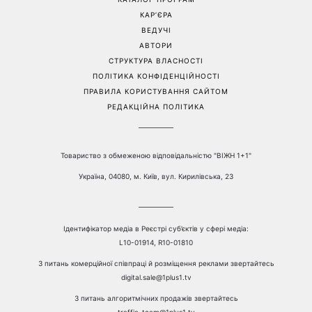
пояснила, чому насправді
рідкісні сімейні фото з 14-
пари сваряться через
річним сином і зворушила
побут
Мережу
Перейти на повну версію сайту
Контакти:
е-mail:
media@1plus1.tv
Телефон:
+38 044 490 01 01
ПРО КАНАЛ
РЕКЛАМА
ПРОБЛЕМИ З ПРИЙОМОМ КАНАЛУ 1+1
КАТАЛОГ ПРОГРАМ