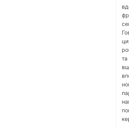
вд
фр
се
Го
ци
ро
та
вш
вп
но
па
на
по
ке