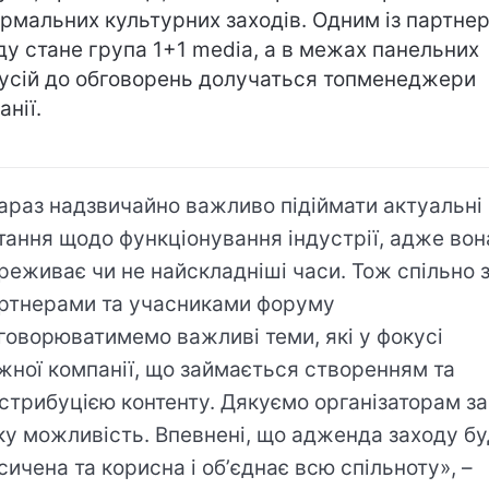
рмальних культурних заходів. Одним із партнер
ду стане група 1+1 media, а в межах панельних
усій до обговорень долучаться топменеджери
анії.
араз надзвичайно важливо підіймати актуальні
тання щодо функціонування індустрії, адже вон
реживає чи не найскладніші часи. Тож спільно 
ртнерами та учасниками форуму
говорюватимемо важливі теми, які у фокусі
жної компанії, що займається створенням та
стрибуцією контенту. Дякуємо організаторам за
ку можливість. Впевнені, що адженда заходу б
сичена та корисна і обʼєднає всю спільноту», –