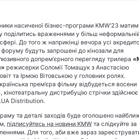
ники насиченої бізнес-програми KMW’23 матим
у поділитись враженнями у більш неформальні
сфері. До того ж наприкінці вечора усі акредит
і форуму будуть запрошені до кінозали для
люзивного допремʼєрного перегляду трилера
«
и»
режисерки Соломії Томащук з Анастасією
овіт та Ірмою Вітовською у головних ролях.
країнська прем’єра фільму відбудеться восени
, кінотеатральну дистрибуцію стрічки здійснює
UA Distribution.
раму та деталі заходів буде оголошено найбли
м,
підписуйтесь на новини KMW
та слідкуйте за
леннями. Для того, аби вже зараз зареєструват