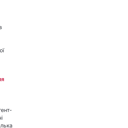
в
ої
ля
тент-
ні
ілька