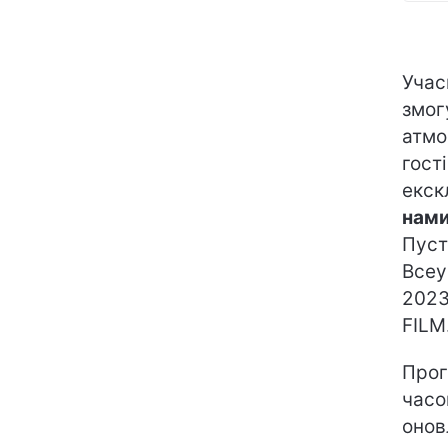
Учас
змог
атмо
гост
екск
нам
Пуст
Всеу
2023
FILM.
Прог
часо
онов