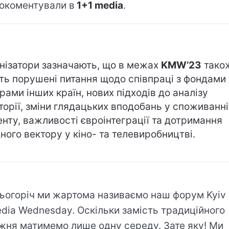
окоментували в
1+1 media
.
нізатори зазначають, що в межах
KMW’23
тако
ть порушені питання щодо співпраці з фондами 
рами інших країн, нових підходів до аналізу
торії, зміни глядацьких вподобань у споживанні
енту, важливості євроінтеграції та дотримання
дного вектору у кіно- та телевиробництві.
ьогоріч ми жартома називаємо наш форум Kyiv
dia Wednesday. Оскільки замість традиційного
жня матимемо лише одну середу. Зате яку! Ми