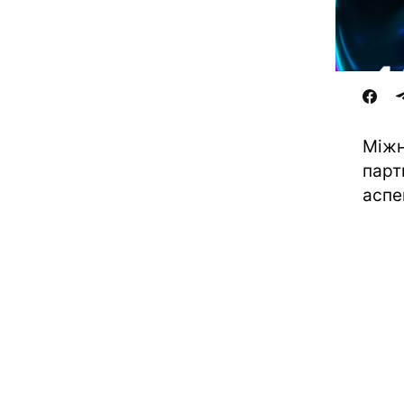
Міжн
парт
аспе