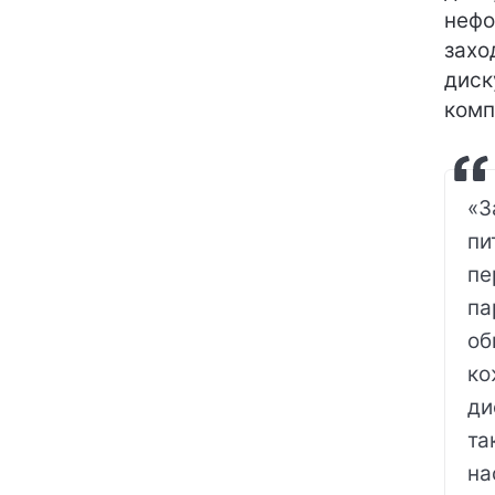
нефо
захо
диск
комп
«З
пи
пе
па
об
ко
ди
та
на