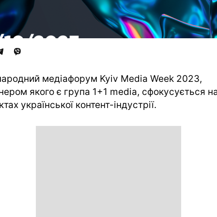
ародний медіафорум Kyiv Media Week 2023,
нером якого є група 1+1 media, сфокусується н
ктах української контент-індустрії.