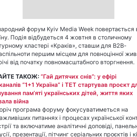
ародний форум Kyiv Media Week повертається 
їну. Подія відбудеться 4 жовтня в столичному
турному кластері «Краків», ставши для В2В-
аспільноти першим місцем для повноцінної жив
річі від початку повномасштабного вторгнення.
АЙТЕ ТАКОЖ:
“Гай дитячих снів”: у ефірі
каналів “1+1 Україна” і ТЕТ стартував проєкт д
ування памʼяті українських дітей, життя яких
вала війна
оріч програма форуму фокусуватиметься на
ажливіших питаннях і процесах української кон
стрії та включатиме аналітичні доповіді, панель
сії, презентації, пітчинг серіальних проєктів і к