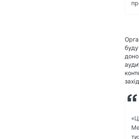
пр
Орга
буду
доно
ауди
конт
захі
«Ц
Me
ти