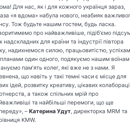
ома! Для нас, як і для кожного українця зараз,
аза «я вдома» набула нового, неабияк важливо
нсу. Тож будьте нашим гостем, будь ласка.
воритимемо про найважливіше, підібʼємо підсу
х надскладних для країни та індустрії півтора
ку, надихнемося силою, працьовитістю, успіха
 планами один одного, подякуємо нашим воїнам 
ануємо памʼять колег, які вже не з нами. Я
евнена, що навіть у такі темні часи є місце для
вих ідей, розвитку креативу, цікавих колабораці
ртнерств, а також спільних мрій про
йважливіші та найбільші перемоги, що ще
переду», –
Катерина Удут
, директорка MRM та
рівниця KMW.