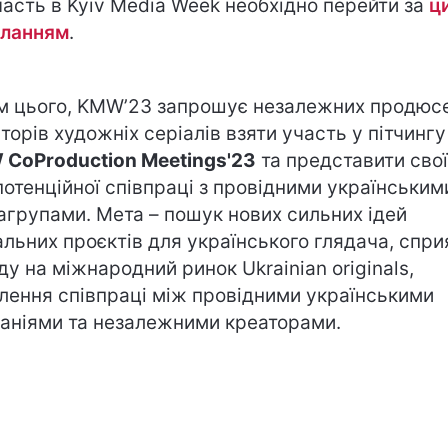
часть в Kyiv Media Week необхідно перейти за
ц
ланням
.
м цього, KMW’23 запрошує незалежних продюс
вторів художніх серіалів взяти участь у пітчингу
CoProduction Meetings'23
та представити свої 
потенційної співпраці з провідними українським
агрупами. Мета – пошук нових сильних ідей
альних проєктів для українського глядача, спр
ду на міжнародний ринок Ukrainian originals,
лення співпраці між провідними українськими
аніями та незалежними креаторами.