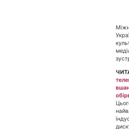
Міжн
Укра
куль
меді
зуст
ЧИТ
теле
вшан
обір
Цьог
найв
інду
диску