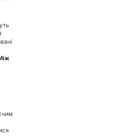
уть
й
овані
Між
жчим
ися