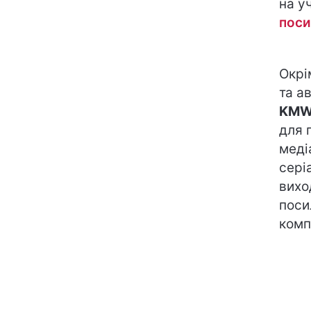
на у
поси
Окрі
та а
KMW 
для 
меді
сері
вихо
поси
комп