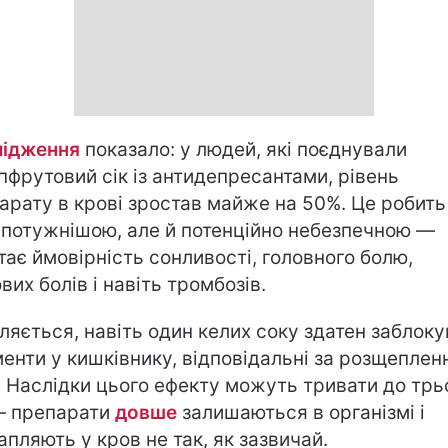
ідження
показало: у людей, які поєднували
пфрутовий сік із антидепресантами, рівень
арату в крові зростав майже на 50%. Це робить
в потужнішою, але й потенційно небезпечною —
тає ймовірність сонливості, головного болю,
вих болів і навіть тромбозів.
ляється, навіть один келих соку здатен заблоку
енти у кишківнику, відповідальні за розщеплен
в. Наслідки цього ефекту можуть тривати до трь
— препарати
довше
залишаються в організмі і
апляють у кров не так, як зазвичай.