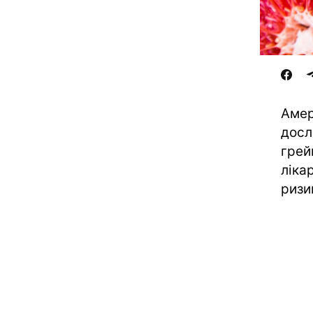
Амер
досл
грей
ліка
ризи