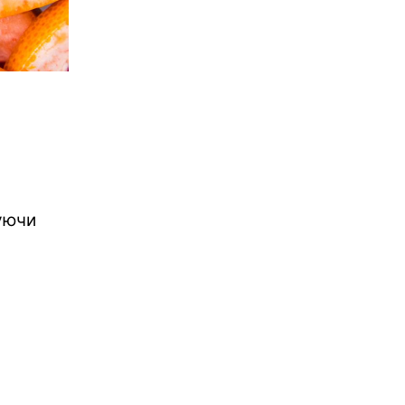
и
шуючи