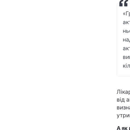
«Г
ак
нь
на
ак
ви
кі
Ліка
від 
визн
утри
А як