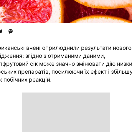
иканські вчені оприлюднили результати нового
ідження: згідно з отриманими даними,
пфрутовий сік може значно змінювати дію низк
рських препаратів, посилюючи їх ефект і збіль
к побічних реакцій.