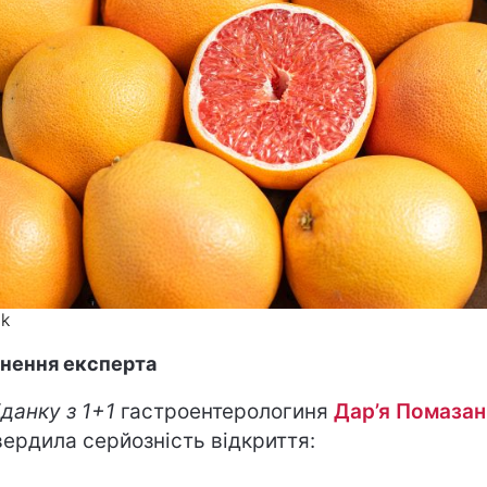
ik
нення експерта
данку з 1+1
гастроентерологиня
Дар’я Помазан
вердила серйозність відкриття: