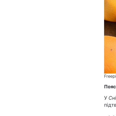
Freep
Пояс
У
Сні
підт