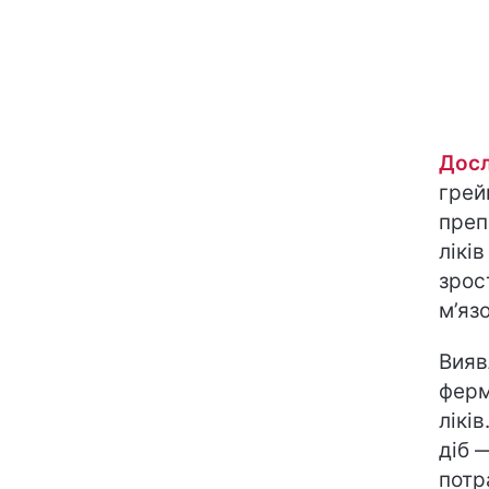
Досл
грей
преп
лікі
зрос
м’язо
Вияв
ферм
лікі
діб 
потр