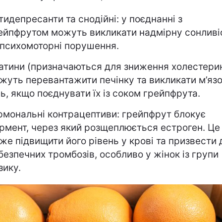
тидепресанти та снодійні: у поєднанні з
ейпфрутом можуть викликати надмірну сонливі
 психомоторні порушення.
атини (призначаються для зниження холестерин
жуть перевантажити печінку та викликати м’яз
ль, якщо поєднувати їх із соком грейпфрута.
рмональні контрацептиви: грейпфрут блокує
рмент, через який розщеплюється естроген. Це
же підвищити його рівень у крові та призвести 
безпечних тромбозів, особливо у жінок із групи
зику.