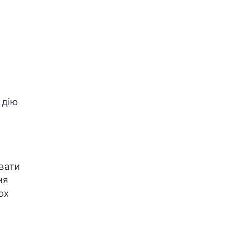
 дію
вати
ня
ох