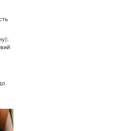
сть
у):
овий
до