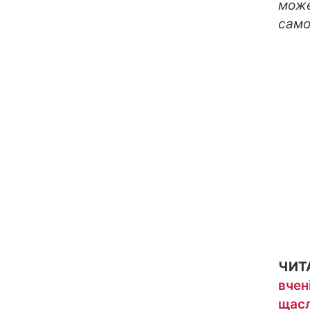
може
само
ЧИТ
вчен
щас