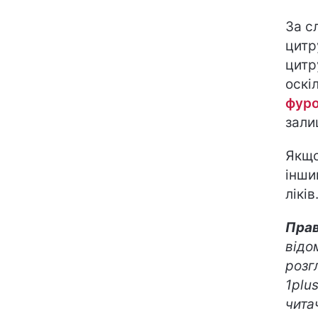
За с
цитр
цитр
оскі
фур
зали
Якщо
інши
ліків
Прав
відо
розг
1plu
чита