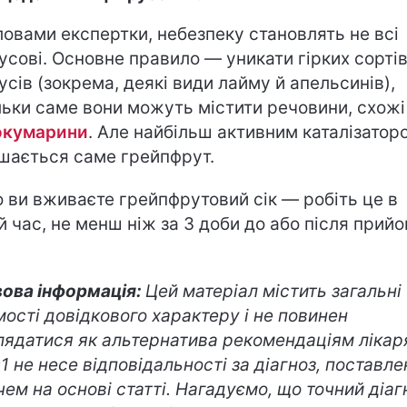
ловами експертки, небезпеку становлять не всі
усові. Основне правило — уникати гірких сорті
усів (зокрема, деякі види лайму й апельсинів),
льки саме вони можуть містити речовини, схожі
окумарини
. Але найбільш активним каталізатор
шається саме грейпфрут.
 ви вживаєте грейпфрутовий сік — робіть це в
й час, не менш ніж за 3 доби до або після прий
.
ова інформація:
Цей матеріал містить загальні
мості довідкового характеру і не повинен
лядатися як альтернатива рекомендаціям лікар
s1 не несе відповідальності за діагноз, поставл
чем на основі статті. Нагадуємо, що точний діаг