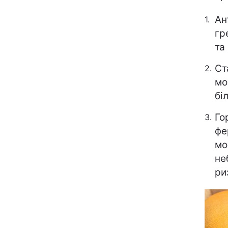
Ан
гр
та
Ст
мо
бі
Го
фе
мо
не
ри