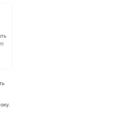
ють
ті
ть
оку.