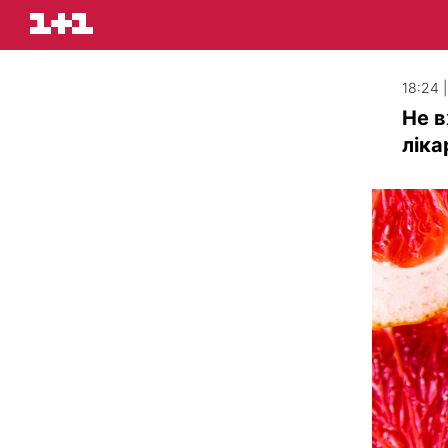
18:24 
Не в
ліка