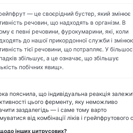
рейпфрут — це своєрідний бустер, який змінює
тивність речовин, що надходять в організм. В
ому є певні речовини, фурокумарини, які, коли
дходять до нашої прикордонної служби і зміню
тивність тієї речовини, що потрапляє. У більшос
падків збільшує, а це означає, що збільшує
лькість побічних явищ».
рка пояснила, що індивідуальна реакція залежи
активності цього ферменту, яку неможливо
ачити заздалегідь — і саме тому варто
муватися від комбінації ліків і грейпфрутового с
 щодо інших цитрусових?