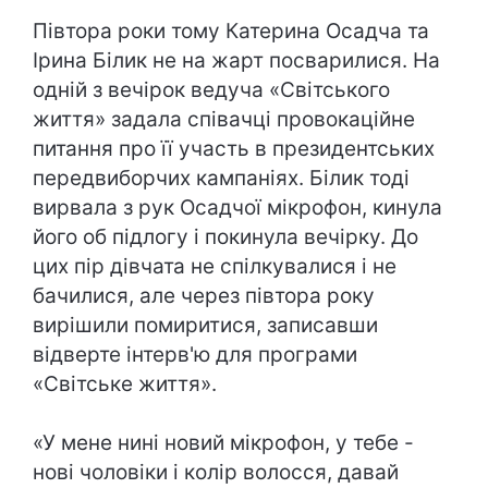
Півтора роки тому Катерина Осадча та
Ірина Білик не на жарт посварилися. На
одній з вечірок ведуча «Світського
життя» задала співачці провокаційне
питання про її участь в президентських
передвиборчих кампаніях. Білик тоді
вирвала з рук Осадчої мікрофон, кинула
його об підлогу і покинула вечірку. До
цих пір дівчата не спілкувалися і не
бачилися, але через півтора року
вирішили помиритися, записавши
відверте інтерв'ю для програми
«Світське життя».
«У мене нині новий мікрофон, у тебе -
нові чоловіки і колір волосся, давай