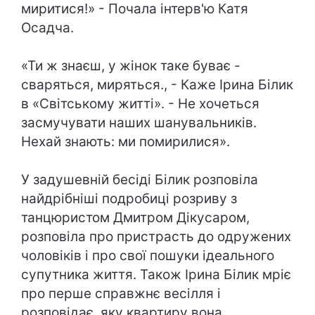
миритися!» - Почала інтерв'ю Катя
Осадча.
«Ти ж знаєш, у жінок таке буває -
сваряться, миряться., - Каже Ірина Білик
в «Світському житті». - Не хочеться
засмучувати наших шанувальників.
Нехай знають: ми помирилися».
У задушевній бесіді Білик розповіла
найдрібніші подробиці розриву з
танцюристом Дмитром Дікусаром,
розповіла про пристрасть до одружених
чоловіків і про свої пошуки ідеального
супутника життя. Також Ірина Білик мріє
про перше справжнє весілля і
розповідає, яку квартиру вона