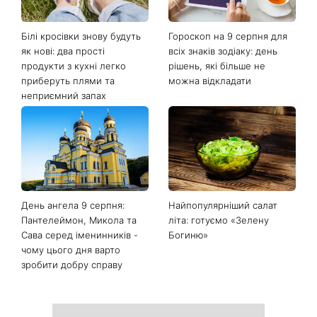
Білі кросівки знову будуть
Гороскоп на 9 серпня для
як нові: два прості
всіх знаків зодіаку: день
продукти з кухні легко
рішень, які більше не
приберуть плями та
можна відкладати
неприємний запах
День ангела 9 серпня:
Найпопулярніший салат
Пантелеймон, Микола та
літа: готуємо «Зелену
Сава серед іменинників -
Богиню»
чому цього дня варто
зробити добру справу