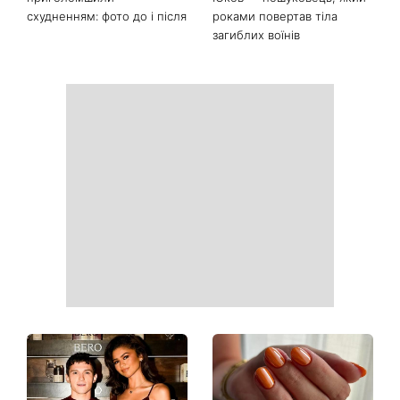
Останні новини
Сьогодні Яблучний Спас:
День Незалежності 2026:
що потрібно зробити 6
чи буде вихідний 24 серпня
серпня, щоб запросити в
дім достаток і злагоду
Українські зірки, які
На фронті загинув Олексій
приголомшили
Юков — пошуковець, який