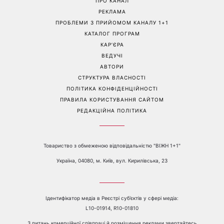
«Вона точно вагітна»: нові
Трендова палітра серпня: 8
кадри Зендеї з Томом
наймодніших кольорів
Голландом викликали
манікюру, які варто
шквал здогадок
спробувати вже зараз
Перейти на повну версію сайту
Контакти:
е-mail:
media@1plus1.tv
Телефон:
+38 044 490 01 01
ПРО КАНАЛ