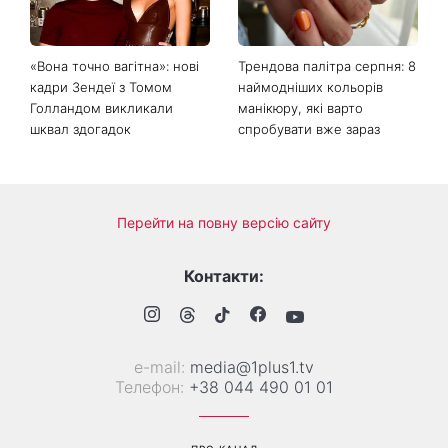
схудненням: фото до і після
роками повертав тіла
загиблих воїнів