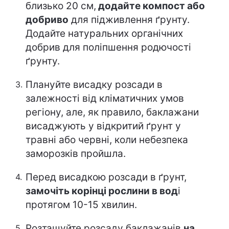
близько 20 см,
додайте компост або
добриво
для підживлення ґрунту.
Додайте натуральних органічних
добрив для поліпшення родючості
ґрунту.
Плануйте висадку розсади в
залежності від кліматичних умов
регіону, але, як правило, баклажани
висаджують у відкритий ґрунт у
травні або червні, коли небезпека
заморозків пройшла.
Перед висадкою розсади в ґрунт,
замочіть корінці рослини в вод
і
протягом 10-15 хвилин.
Розташуйте розсаду баклажанів
на