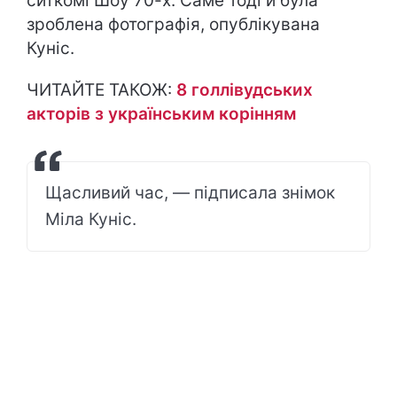
ситкомі Шоу 70-х. Саме тоді й була
зроблена фотографія, опублікувана
Куніс.
ЧИТАЙТЕ ТАКОЖ:
8 голлівудських
акторів з українським корінням
Щасливий час, — підписала знімок
Міла Куніс.