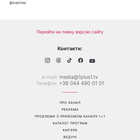
«Одна з найскладніших
Спека не дає заснути:
моїх пісень»: Тіна Кароль
прості лайфхаки для
презентувала незвичайний
комфортної ночі
кліп із неочікуваним
фіналом