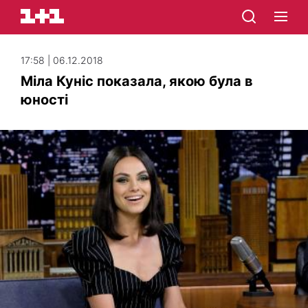
17:58 | 06.12.2018
Міла Куніс показала, якою була в
юності