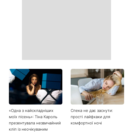
Як носити найлегше
День ангела Миколи 8
закрите взуття літа: 3
серпня: хто ще відзначає
стильні поєднання з
іменини та якою буде осінь
мокасинами
за прикметами
Не лише генетика: співачка
«Голі вії» підкорюють б’юті-
Lama приголомшила
світ: чому всі переходять
зізнанням, через що в свої
на природний погляд
50 виглядає настільки
молодо