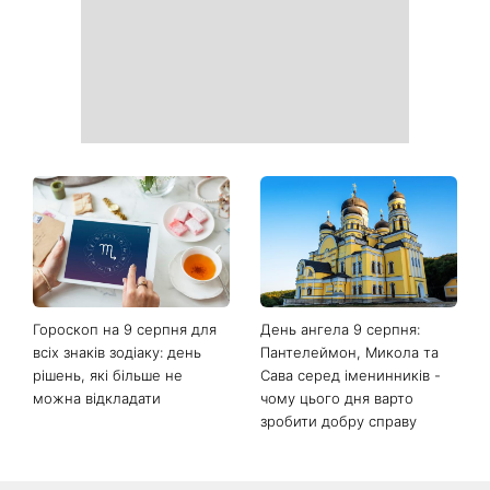
моді восени 2026 - головні
Ярошенко
тренди сезону
Гороскоп на тиждень від 10
Білі кросівки знову будуть
серпня: 5 знаків зодіаку
як нові: два прості
отримають новий поворот
продукти з кухні легко
у роботі, коханні та грошах
приберуть плями та
неприємний запах