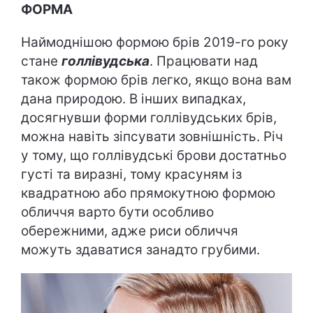
ФОРМА
Наймоднішою формою брів 2019-го року
стане
голлівудська
. Працювати над
також формою брів легко, якщо вона вам
дана природою. В інших випадках,
досягнувши форми голлівудських брів,
можна навіть зіпсувати зовнішність. Річ
у тому, що голлівудські брови достатньо
густі та виразні, тому красуням із
квадратною або прямокутною формою
обличчя варто бути особливо
обережними, адже риси обличчя
можуть здаватися занадто грубими.