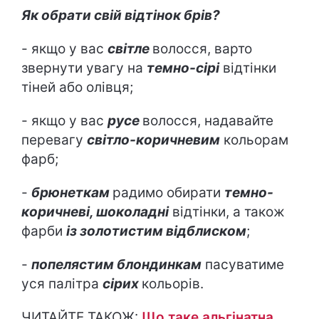
Як обрати свій відтінок брів?
- якщо у вас
світле
волосся, варто
звернути увагу на
темно-сірі
відтінки
тіней або олівця;
- якщо у вас
русе
волосся, надавайте
перевагу
світло-коричневим
кольорам
фарб;
-
брюнеткам
радимо обирати
темно-
коричневі, шоколадні
відтінки, а також
фарби
із золотистим відблиском
;
-
попелястим блондинкам
пасуватиме
уся палітра
сірих
кольорів.
ЧИТАЙТЕ ТАКОЖ:
Що таке альгінатна