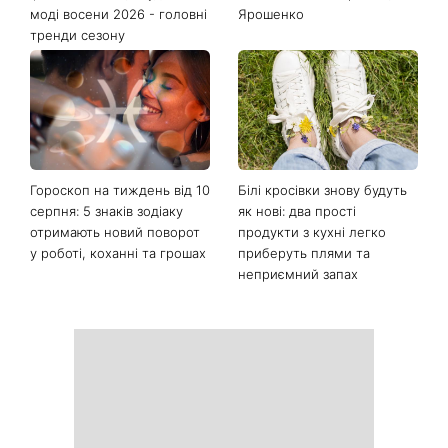
Останні новини
Від чорного до
Наталка Денисенко вийшла
фіолетового: що буде в
заміж і змінила прізвище на