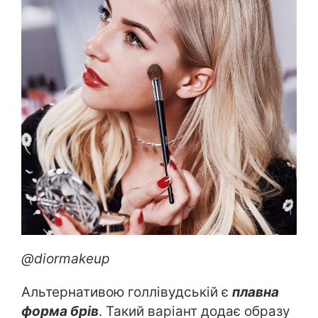
@diormakeup
Альтернативою голлівудській є
плавна
форма брів
. Такий варіант додає образу