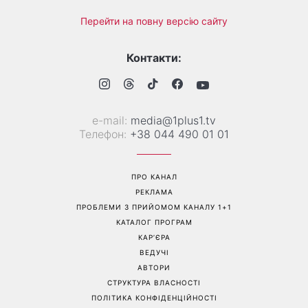
Гороскоп на 9 серпня для
День ангела 9 серпня:
всіх знаків зодіаку: день
Пантелеймон, Микола та
рішень, які більше не
Сава серед іменинників -
можна відкладати
чому цього дня варто
зробити добру справу