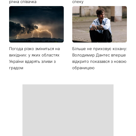
Останні новини
Софія Ротару нарешті
Коли немає кондиціонера:
показалася публіці: як зараз
3 прості способи
виглядає легендарна 79-
охолодити квартиру в
річна співачка
спеку