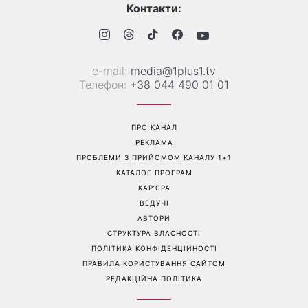
Гороскоп на 8 серпня для
Колаген після 30: 9
всіх знаків зодіаку: кому
продуктів, які допомагають
повернеться удача, а кому
довше зберегти молодість
варто сказати «ні»
шкіри
Перейти на повну версію сайту
Контакти: