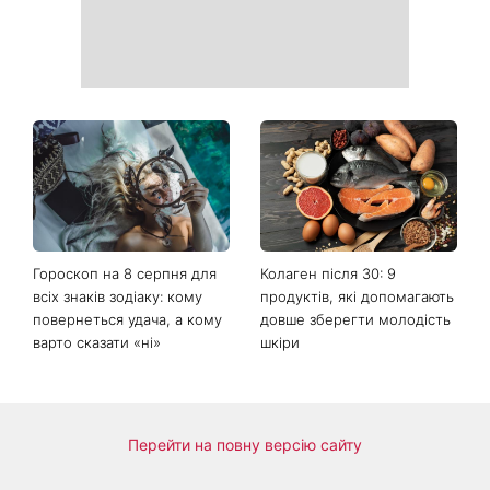
Погода різко зміниться на
Більше не приховує кохану:
вихідних: у яких областях
Володимир Дантес вперше
України вдарять зливи з
відкрито показався з новою
градом
обраницею