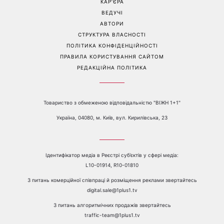
КАР’ЄРА
ВЕДУЧІ
АВТОРИ
СТРУКТУРА ВЛАСНОСТІ
ПОЛІТИКА КОНФІДЕНЦІЙНОСТІ
ПРАВИЛА КОРИСТУВАННЯ САЙТОМ
РЕДАКЦІЙНА ПОЛІТИКА
Товариство з обмеженою відповідальністю "ВІЖН 1+1"
Україна, 04080, м. Київ, вул. Кирилівська, 23
Ідентифікатор медіа в Реєстрі суб’єктів у сфері медіа:
L10-01914, R10-01810
З питань комерційної співпраці й розміщення реклами звертайтесь
digital.sale@1plus1.tv
З питань алгоритмічних продажів звертайтесь
traffic-team@1plus1.tv