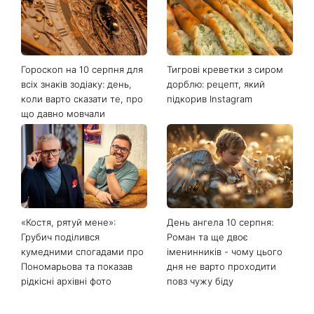
Гороскоп на 10 серпня для
Тигрові креветки з сиром
всіх знаків зодіаку: день,
дорблю: рецепт, який
коли варто сказати те, про
підкорив Instagram
що давно мовчали
«Костя, рятуй мене»:
День ангела 10 серпня:
Грубич поділився
Роман та ще двоє
кумедними спогадами про
іменинників - чому цього
Пономарьова та показав
дня не варто проходити
рідкісні архівні фото
повз чужу біду