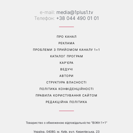
Справа не в немитому
«Вже доросла людина»:
посуді: психологиня
Людмила Барбір показала
пояснила, чому насправді
рідкісні сімейні фото з 14-
пари сваряться через
річним сином і зворушила
побут
Мережу
Перейти на повну версію сайту
Контакти: