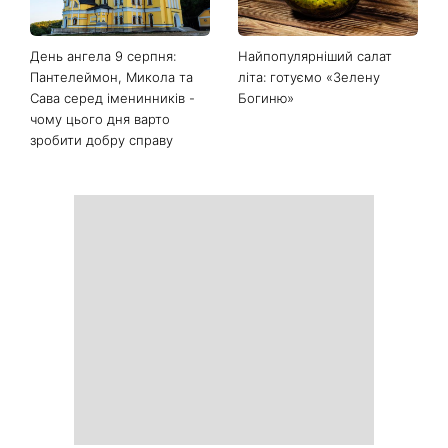
Останні новини
Білі кросівки знову будуть
Гороскоп на 9 серпня для
як нові: два прості
всіх знаків зодіаку: день
продукти з кухні легко
рішень, які більше не
приберуть плями та
можна відкладати
неприємний запах