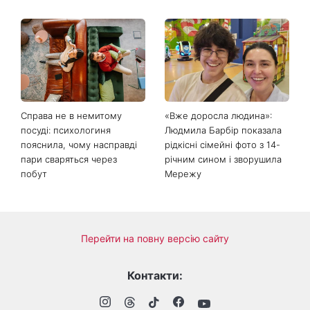
День ангела 9 серпня:
Найпопулярніший салат
Пантелеймон, Микола та
літа: готуємо «Зелену
Сава серед іменинників -
Богиню»
чому цього дня варто
зробити добру справу