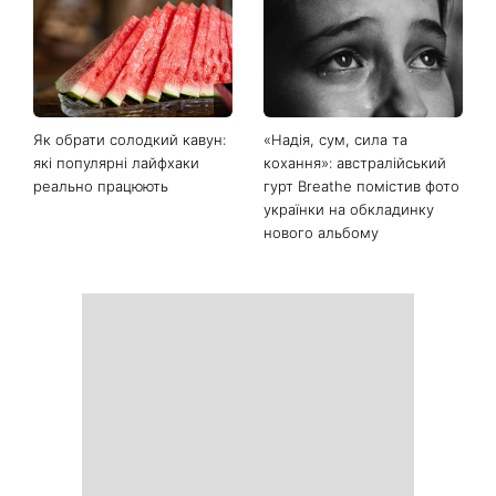
Останні новини
«Вдома краще»: Лілія
«Багато думаю про це»:
Ребрик повернулася з
Наталя Могилевська
відпустки в Туреччині та
показала 70-кілограмовий
опублікувала теплі фото з
торт Голосу країни і
доньками під час
викликала дискусію про
прогулянки Києвом
«голос нашого часу»