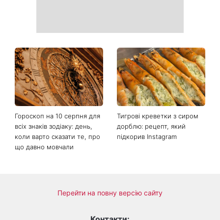
Як обрати солодкий кавун:
«Надія, сум, сила та
які популярні лайфхаки
кохання»: австралійський
реально працюють
гурт Breathe помістив фото
українки на обкладинку
нового альбому