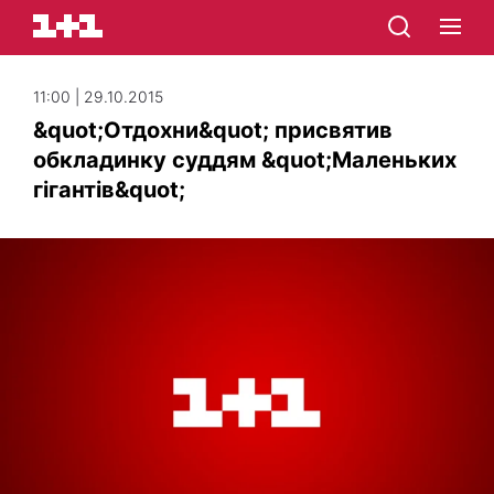
11:00 | 29.10.2015
&quot;Отдохни&quot; присвятив
обкладинку суддям &quot;Маленьких
гігантів&quot;