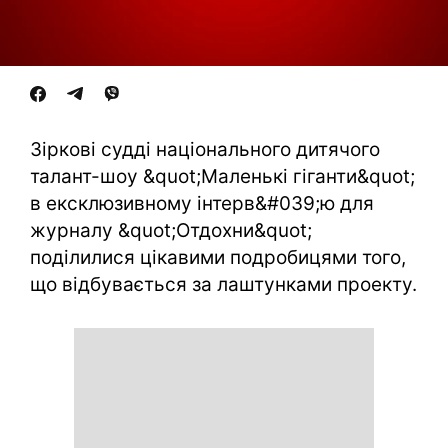
Зіркові судді національного дитячого
талант-шоу &quot;Маленькі гіганти&quot;
в ексклюзивному інтерв&#039;ю для
журналу &quot;Отдохни&quot;
поділилися цікавими подробицями того,
що відбувається за лаштунками проекту.