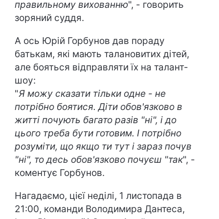
правильному вихованню
", - говорить
зоряний суддя.
А ось Юрій Горбунов дав пораду
батькам, які мають талановитих дітей,
але бояться відправляти їх на талант-
шоу:
"
Я можу сказати тільки одне - не
потрібно боятися. Діти обов'язково в
житті почують багато разів "ні", і до
цього треба бути готовим. І потрібно
розуміти, що якщо ти тут і зараз почув
"ні", то десь обов'язково почуєш "так
", -
коментує Горбунов.
Нагадаємо, цієї неділі, 1 листопада в
21:00, команди Володимира Дантеса,