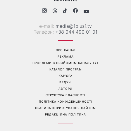
Гороскоп на 10 серпня для
Тигрові креветки з сиром
всіх знаків зодіаку: день,
дорблю: рецепт, який
коли варто сказати те, про
підкорив Instagram
що давно мовчали
Перейти на повну версію сайту
Контакти: